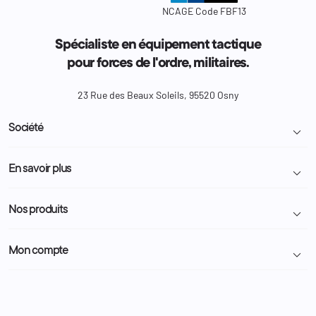
NCAGE Code FBF13
Spécialiste en équipement tactique
pour forces de l'ordre, militaires.
23 Rue des Beaux Soleils, 95520 Osny
Société

Livraison et retour colis
En savoir plus

Mentions légales
Conditions générales de vente
Programme Fidélité
Nos produits

Demande de devis
A propos
Politique de confidentialité
Particulier
Police Municipale | ASVP
Mon compte

Nous contacter
Administration
Administration Pénitentiaire
Revendeur
Militaire
Informations personnelles
Partenaires
Secours / Incendie
Commandes
Actualités