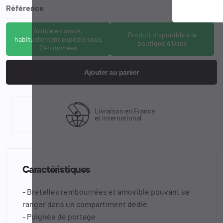
Référence
D5-348-B
Article en stock,
Produit disponible à la
habituellement expédié sous
boutique d'Osny
24h ouvrées
Ajouter au panier
Livraison en France
et international
Caractéristiques
- Bretelles rembourrées et amovible pouvant se
ranger dans un compartiment dédié
- Poignée de portage