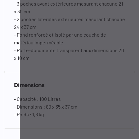
- 3 poches avant extérieures mesurant chacune 21
x 30 cm
- 2 poches latérales extérieures mesurant chacune
24 x 37 cm
- Fond renforcé et isolé par une couche de
matériau imperméable
- Porte-documents transparent aux dimensions 20
x 10 cm
Dimensions
- Capacité : 100 Litres
- Dimensions : 80 x 35 x 37 cm
- Poids : 1,6 kg