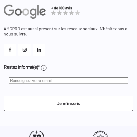
Administration
Avoirs
Equipements
Adresses
Bagagerie
Bons de réduction
Chaussures
Changer votre mot de passe ?
AMGPRO est aussi présent sur les réseaux sociaux. N'hésitez pas à
Et les cookies ?
nous suivre.
Mes alertes
info
Restez informé(e)*
Je m'inscris