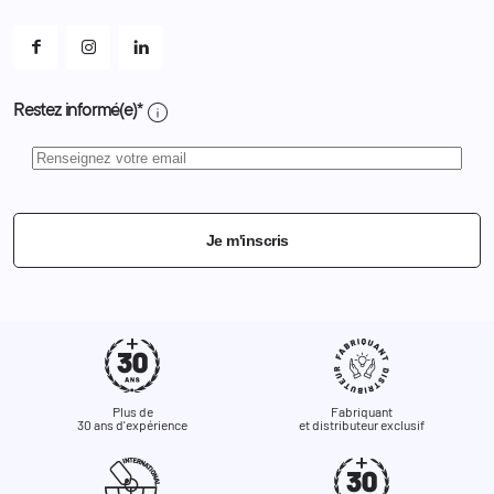
Mes alertes
info
Restez informé(e)*
Je m'inscris
Plus de
Fabriquant
30 ans d'expérience
et distributeur exclusif