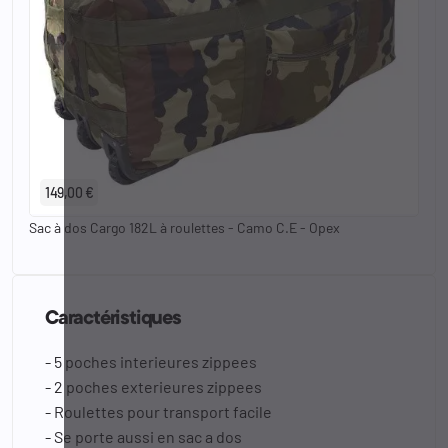
149,00 €
Sac à dos Cargo 182L à roulettes - Camo C.E - Opex
Caractéristiques
- 5 poches interieures zippees
- 2 poches exterieures zippees
- Roulettes pour transport facile
- Se porte aussi en sac a dos