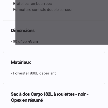
- Bretelles rembourrees
- Fermeture centrale double curseur
Dimensions
- 90 x 45 x 45 cm
Matériaux
- Polyester 900D déperlant
Sac à dos Cargo 182L à roulettes - noir -
Opex en résumé