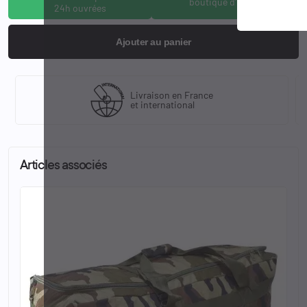
boutique d'Osny
24h ouvrées
Ajouter au panier
Livraison en France
et international
Articles associés