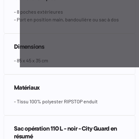
- 8 poches extérieures
- Port en position main, bandoulière ou sac à dos
Dimensions
- 85 x 45 x 35 cm
Matériaux
- Tissu 100% polyester RIPSTOP enduit
Sac opération 110 L - noir - City Guard en
résumé