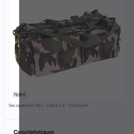
79,96 €
Sac operation 110 L - Camo C.E - City Guard
Caractéristiques