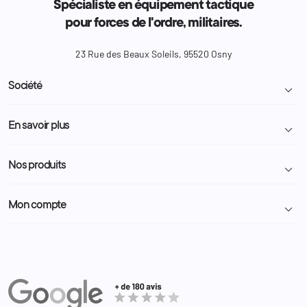
Spécialiste en équipement tactique
pour forces de l'ordre, militaires.
23 Rue des Beaux Soleils, 95520 Osny
Société

Livraison et retour colis
En savoir plus

Mentions légales
Conditions générales de vente
Programme Fidélité
Nos produits

Demande de devis
A propos
Politique de confidentialité
Particulier
Police Municipale | ASVP
Mon compte

Nous contacter
Administration
Administration Pénitentiaire
Revendeur
Militaire
Informations personnelles
Partenaires
Secours / Incendie
Commandes
Actualités
Administration
Avoirs
Equipements
Adresses
Bagagerie