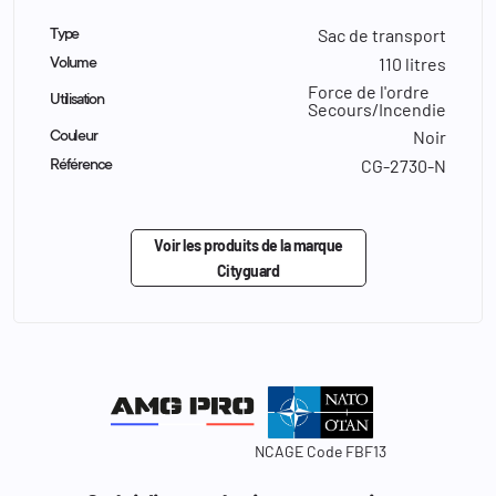
Sac de transport
Type
110 litres
Volume
Force de l'ordre
Utilisation
Secours/Incendie
Noir
Couleur
CG-2730-N
Référence
Voir les produits de la marque
Cityguard
NCAGE Code FBF13