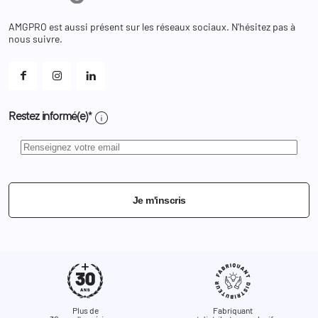
Bons de réduction
Chaussures
Changer votre mot de passe ?
AMGPRO est aussi présent sur les réseaux sociaux. N'hésitez pas à
Et les cookies ?
nous suivre.
Mes alertes
info
Restez informé(e)*
Je m'inscris
Plus de
Fabriquant