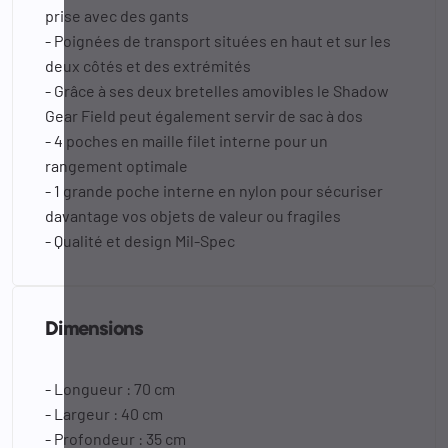
prise avec des gants
- Poignées de transport situées en haut et sur les
deux côtés et des extrémités
- Grâce à ses deux bretelles amovibles le Shadow
Gear Field peut également servir de sac à dos
- 4 poches en maille filet interne pour un
rangement optimale
- 1 grande poche interne en nylon pour sécuriser
davantage vos objets de valeur ou fragiles
- Qualité et design Mil-Spec
Dimensions
- Longueur : 70 cm
- Largeur : 40 cm
- Profondeur : 35 cm