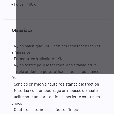
- Poids : 400 g
Matériaux
- Nylon balistique, 1000 deniers résistant à l'eau et
à l'abrasion
- Fermetures à glissière YKK
- Nylon fastex pour les fermetures à faible bruit
- Triple enduit de polyuréthane pour la résistance à
l'eau
- Sangles en nylon à haute résistance à la traction
- Matériaux de rembourrage en mousse de haute
qualité pour une protection supérieure contre les
chocs
- Coutures internes scellées et finies