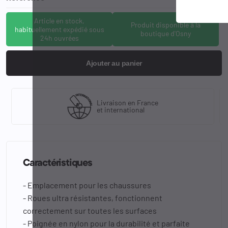
Article en stock,
Produit disponible à la
habituellement expédié sous
boutique d'Osny
24h ouvrées
Ajouter au panier
Livraison en France
et international
Caractéristiques
- Emplacement pour les chaussures
- Roues ultra résistantes, fonctionnent
correctement sur toutes les surfaces
- Poignée en nylon pour la durabilité et parfaite