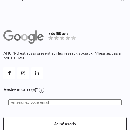

Administration
Administration Pénitentiaire
Revendeur
Militaire
Informations personnelles
Partenaires
Secours / Incendie
Commandes
Actualités
Administration
Avoirs
Equipements
Adresses
Bagagerie
Bons de réduction
Chaussures
Changer votre mot de passe ?
AMGPRO est aussi présent sur les réseaux sociaux. N'hésitez pas à
Et les cookies ?
nous suivre.
Mes alertes
info
Restez informé(e)*
Je m'inscris