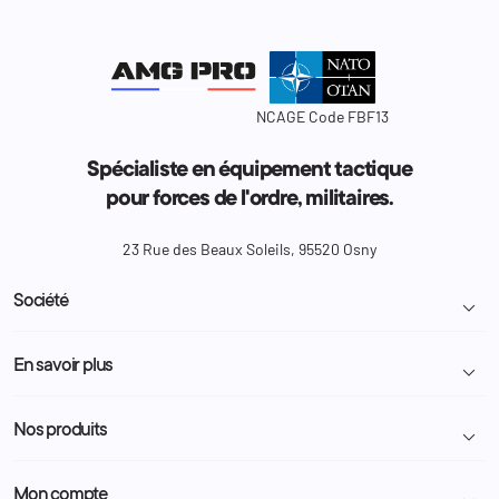
NCAGE Code FBF13
Spécialiste en équipement tactique
pour forces de l'ordre, militaires.
23 Rue des Beaux Soleils, 95520 Osny
Société

Livraison et retour colis
En savoir plus

Mentions légales
Conditions générales de vente
Programme Fidélité
Nos produits

Demande de devis
A propos
Politique de confidentialité
Particulier
Police Municipale | ASVP
Mon compte
Nous contacter