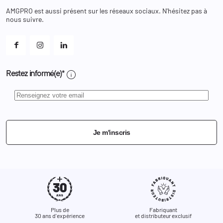
Chaussures
Changer votre mot de passe ?
AMGPRO est aussi présent sur les réseaux sociaux. N'hésitez pas à
Et les cookies ?
nous suivre.
Mes alertes
info
Restez informé(e)*
Je m'inscris
Plus de
Fabriquant
30 ans d'expérience
et distributeur exclusif