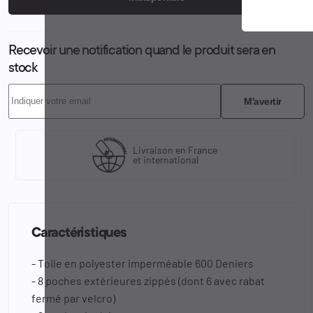
Recevoir une notification quand le produit sera en
stock
M'avertir
Livraison en France
et international
Caractéristiques
- Toile en polyester imperméable 600 Deniers
- 8 poches extérieures zippés (dont 6 avec rabat
fermé par velcro)