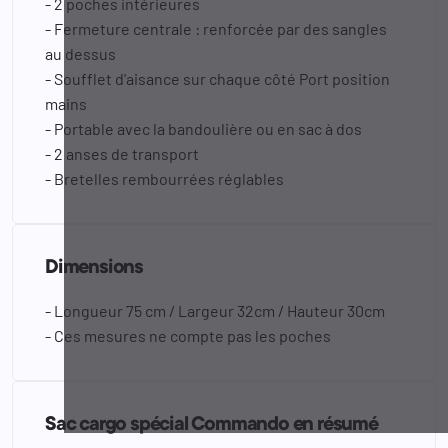
- 2 poches intérieures
- Fermeture centrale : renforcée par des sangles
au dessus
- Soufflet d'aisance sur chaque côté Port position
mains
- Portable avec la bandoulière ou en sac à dos
- 2 anses de transport
- Bretelles rembourrées réglables
Dimensions
- Longueur 75 cm / Largeur 32cm / Hauteur 30cm
- Ces mesures ne compte pas les poches
Sac cargo spécial Commando en résumé