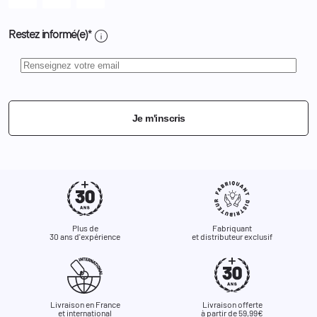
info
Restez informé(e)*
Je m'inscris
Plus de
Fabriquant
30 ans d'expérience
et distributeur exclusif
Livraison en France
Livraison offerte
et international
à partir de 59,99€