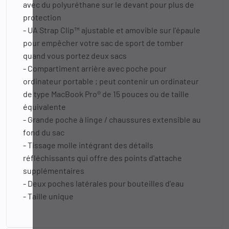
avec du polyuréthane sur le devant pour plus de
protection
- UA Strap Clip™ ajustable et amovible sur l'épaule
pour empêcher votre sac de sport de tomber
quand vous portez deux sacs
- Compartiment arrière avec poche pour
ordinateur portable ; peut contenir un ordinateur
de type MacBook Pro® de 15 pouces ou de taille
équivalente
- Grande poche à linge / chaussures extensible au
fond du sac
- Tissage molle intégrant des détails
réfléchissants qui offre des points d'attache
supplémentaires
- Deux poches latérales pour bouteilles d'eau
- Taille unique