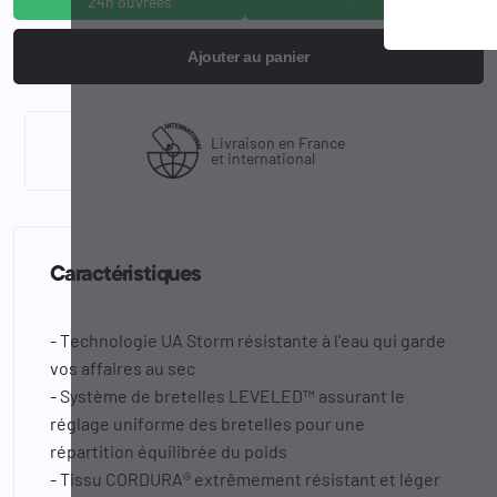
24h ouvrées
Ajouter au panier
Livraison en France
et international
Caractéristiques
- Technologie UA Storm résistante à l'eau qui garde
vos affaires au sec
- Système de bretelles LEVELED™ assurant le
réglage uniforme des bretelles pour une
répartition équilibrée du poids
- Tissu CORDURA® extrêmement résistant et léger