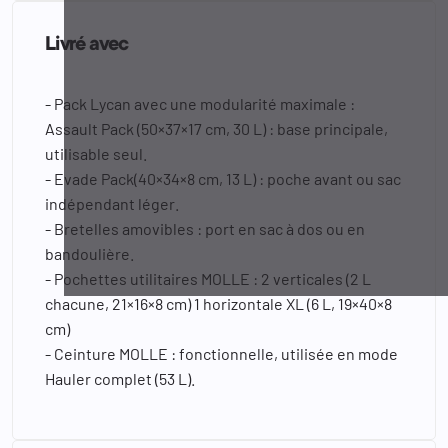
Livré avec
- Pack Lycan avec une modularité maximale :
Assault Pack (50×37×17 cm, 30 L) : base principale,
utilisable seul.
- Evade Pack(40×34×8 cm, 13 L) : poche avant ou sac
indépendant léger.
- Bretelles amovibles : port en sac à dos ou en
bandoulière.
- Pochettes utilitaires MOLLE : 2 verticales (2 L
chacune, 21×16×8 cm) 1 horizontale XL (6 L, 19×40×8
cm)
- Ceinture MOLLE : fonctionnelle, utilisée en mode
Hauler complet (53 L).