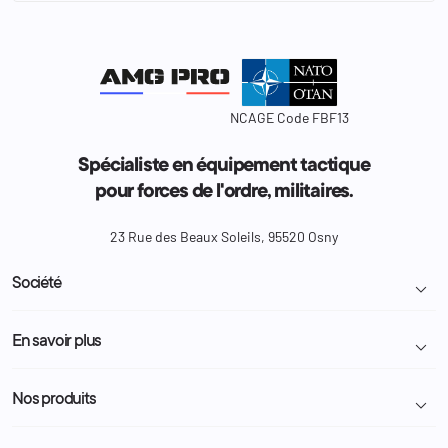
NCAGE Code FBF13
Spécialiste en équipement tactique
pour forces de l'ordre, militaires.
23 Rue des Beaux Soleils, 95520 Osny
Société

Livraison et retour colis
En savoir plus

Mentions légales
Conditions générales de vente
Programme Fidélité
Nos produits

Demande de devis
A propos
Politique de confidentialité
Particulier