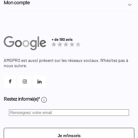
Police Municipale | ASVP
Mon compte

Nous contacter
Administration
Administration Pénitentiaire
Revendeur
Militaire
Informations personnelles
Partenaires
Secours / Incendie
Commandes
Actualités
Administration
Avoirs
Equipements
Adresses
Bagagerie
Bons de réduction
Chaussures
Changer votre mot de passe ?
AMGPRO est aussi présent sur les réseaux sociaux. N'hésitez pas à
Et les cookies ?
nous suivre.
Mes alertes
info
Restez informé(e)*
Je m'inscris