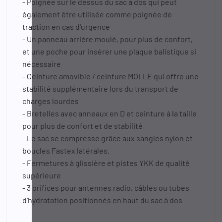
- Poignée sur le dessus du sac à dos qui peut
également être utilisée comme poignée de
traction en cas d'urgence
- Un panneau arrière moulé, pour plus de confort,
et une poche pour insérer une plaque balistique si
nécessaire
- Ceinture amovible / ceinture MOLLE qui offre une
stabilité supplémentaire lors du transport de
charges lourdes
- Bretelles avec anneaux en D et ceinture à la taille
pour plus de confort et de stabilité
- Le sac se compresse grâce aux sangles nylon et
boucles Fastex latérales.
- Fermetures à glissière et pistes YKK de qualité
supérieure
- 3 orifices pour antennes radio, câbles ou tubes
d'hydratation positionnés en haut du sac à dos