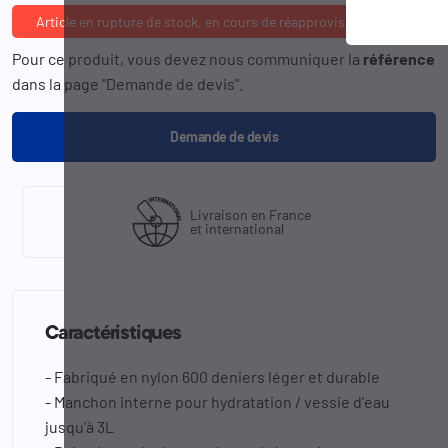
Article en rupture de stock, en cours de réapprovisionnement
Pour ce produit, vous devez nous communiquer la
référence
dans la page "Demande de devis".
Demande de devis
Livraison en France
et international
Caractéristiques
- Fabriqué en nylon 600 deniers léger et durable
- Manchon interne pour hydratation / vessie d'eau
jusqu'à 3L