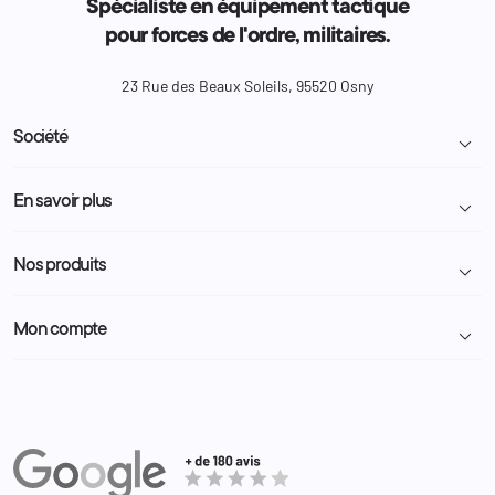
Spécialiste en équipement tactique
pour forces de l'ordre, militaires.
23 Rue des Beaux Soleils, 95520 Osny
Société

Livraison et retour colis
En savoir plus

Mentions légales
Conditions générales de vente
Programme Fidélité
Nos produits

Demande de devis
A propos
Politique de confidentialité
Particulier
Police Municipale | ASVP
Mon compte

Nous contacter
Administration
Administration Pénitentiaire
Revendeur
Militaire
Informations personnelles
Partenaires
Secours / Incendie
Commandes
Actualités
Administration
Avoirs
Equipements
Adresses
Bagagerie