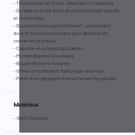
- Technologie UA Storm : déperlant et respirant
- Durable et dotée d'une doublure brossée chaude
et confortable
- Doublure infrarouge ColdGear® : revêtement
doux et thermoconducteur pour absorber et
conserver la chaleur
- Capuche et poignets ajustables
- Poches zippées sécurisées
- Boucle de micro intégrée
- Utilise un traitement hydrofuge sans fluor
- Patch auto-agrippant 4x4 sur la manche gauche
Matériaux
- 100% Polyester