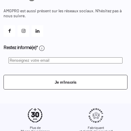
Bons de réduction
Chaussures
Changer votre mot de passe ?
AMGPRO est aussi présent sur les réseaux sociaux. N'hésitez pas à
Et les cookies ?
nous suivre.
Mes alertes
info
Restez informé(e)*
Je m'inscris
Plus de
Fabriquant
30 ans d'expérience
et distributeur exclusif