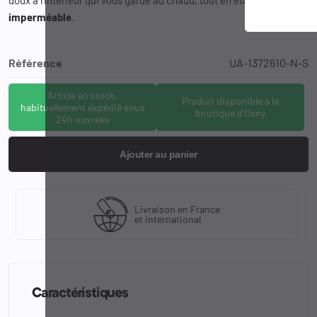
imperméable
.
Référence
UA-1372610-N-S
Article en stock,
Produit disponible à la
habituellement expédié sous
boutique d'Osny
24h ouvrées
Ajouter au panier
Livraison en France
et international
Caractéristiques