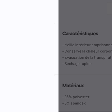
Caractéristiques
- Maille intérieur emprisonne
- Conserve la chaleur corpor
- Évacuation de la transpirat
- Séchage rapide
Matériaux
- 95% polyester
- 5% spandex