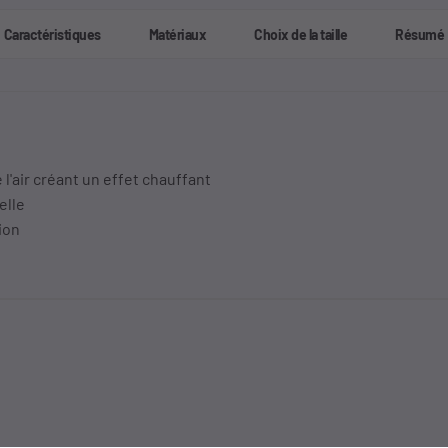
Caractéristiques
Matériaux
Choix de la taille
Résumé
 l'air créant un effet chauffant
elle
ion