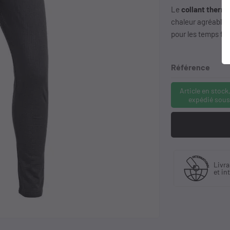
Le
collant thermo
chaleur agréable to
pour les temps fro
Référence
Article en stock
expédié sous
Fabriquant
 30 ans
Livra
et distributeur
ience
et in
exclusif