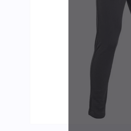
Identifiants
Porte-cartes
Plus de
d'expér