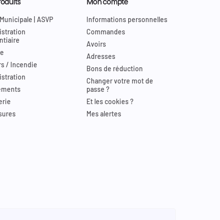
oduits
Mon compte
 Municipale | ASVP
Informations personnelles
stration
Commandes
ntiaire
Avoirs
re
Adresses
s / Incendie
Bons de réduction
stration
Changer votre mot de
ements
passe ?
erie
Et les cookies ?
sures
Mes alertes