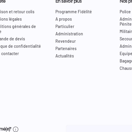
été
En savoir plus
Nos pr
ison et retour colis
Programme Fidélité
Police
ions légales
A propos
Admini
Pénite
itions générales de
Particulier
e
Militai
Administration
nde de devis
Secour
Revendeur
ique de confidentialité
Admini
Partenaires
 contacter
Equip
Actualités
Bagag
Chaus
info
mé(e)*