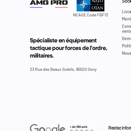
Soci
Livra
NCAGE Code FBF13
Ment
Cond
vent
Dema
Spécialiste en équipement
Polit
tactique pour forces de l'ordre,
Nous
militaires.
23 Rue des Beaux Soleils, 95520 Osny
Restez infor