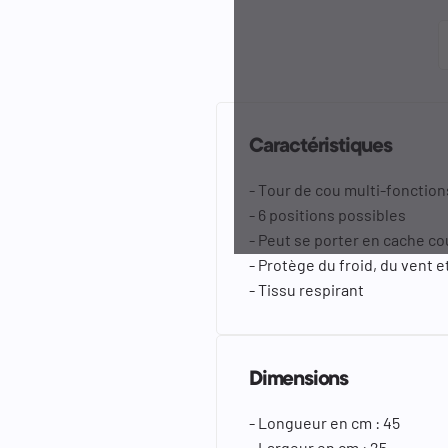
Caractéristiques
- Tour de cou multi-fonction
- 6 positions possibles
- Peut se porter en cache co
- Protège du froid, du vent e
- Tissu respirant
Dimensions
- Longueur en cm : 45
- Largeur en cm : 25