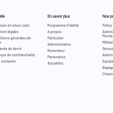
été
En savoir plus
Nos pr
ison et retour colis
Programme Fidélité
Police
ions légales
A propos
Admini
Pénite
itions générales de
Particulier
e
Militai
Administration
nde de devis
Secour
Revendeur
ique de confidentialité
Admini
Partenaires
 contacter
Equip
Actualités
Bagag
Chaus