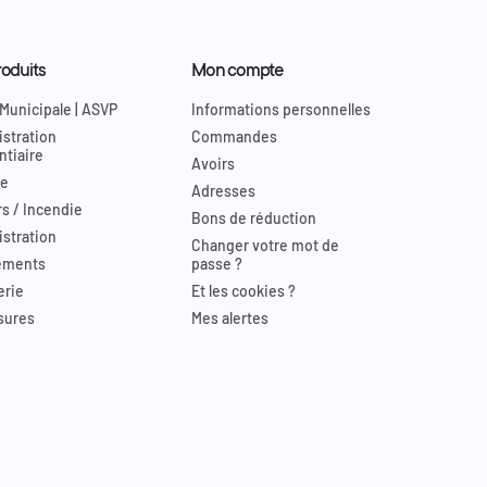
oduits
Mon compte
 Municipale | ASVP
Informations personnelles
stration
Commandes
ntiaire
Avoirs
re
Adresses
s / Incendie
Bons de réduction
stration
Changer votre mot de
ements
passe ?
erie
Et les cookies ?
sures
Mes alertes