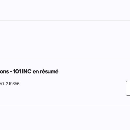
ions - 101 INC en résumé
VO-219356