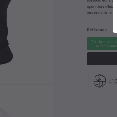
masque, écharpe o
opérationnelles. 
assurez votre miss
Référence
Article en stock
expédié sous
Fabriquant
Livraison en Fra
et distributeur
et international
exclusif