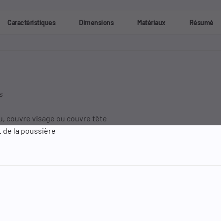
Caractéristiques
Dimensions
Matériaux
Résumé
s
u, couvre visage ou couvre tête
t de la poussière