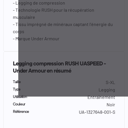
- Legging de compression
- Technologie RUSH pour la récupération
musculaire
- Tissu imprégné de minéraux captant l'énergie du
corps
- Marque Under Armour
Legging compression RUSH UASPEED -
Under Armour en résumé
S-XL
Taille
Legging
Type
Entraînement
Utilisation
Noir
Couleur
UA-1327648-001-S
Référence