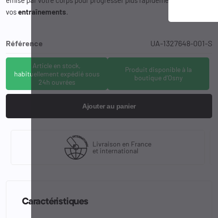
vos
entraînements
.
Référence
UA-1327648-001-S
Article en stock,
Produit disponible à la
habituellement expédié sous
boutique d'Osny
24h ouvrées
Ajouter au panier
Livraison en France
et international
Caractéristiques