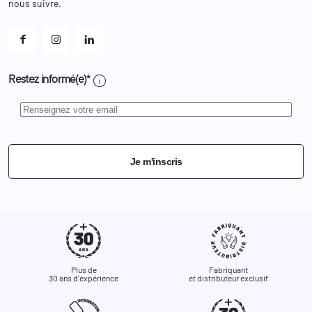
Et les cookies ?
nous suivre.
Mes alertes
info
Restez informé(e)*
Je m'inscris
Plus de
Fabriquant
30 ans d'expérience
et distributeur exclusif