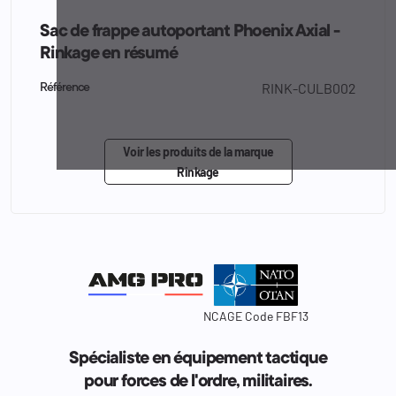
Sac de frappe autoportant Phoenix Axial -
Rinkage en résumé
RINK-CULB002
Référence
Voir les produits de la marque
Rinkage
NCAGE Code FBF13
Spécialiste en équipement tactique
pour forces de l'ordre, militaires.