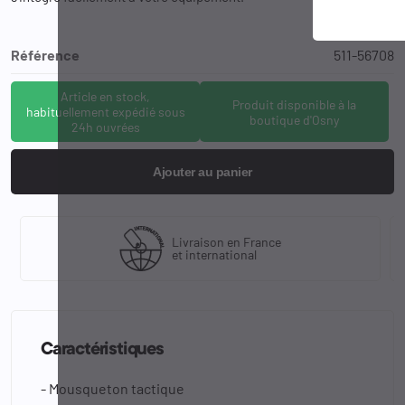
Référence
511-56708
Article en stock,
Produit disponible à la
habituellement expédié sous
boutique d'Osny
24h ouvrées
Ajouter au panier
Livraison en France
et international
Caractéristiques
- Mousqueton tactique