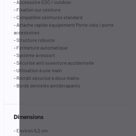
- Accessoire EDC / outdoor
- Fixation sur ceinture
- Compatible ceintures standard
- Attache rapide équipement Porte-clés / porte
accessoires
- Structure robuste
- Fermeture automatique
- Système à ressort
- Sécurisé anti ouverture accidentelle
- Utilisation à une main
- Retrait sécurisé à deux mains
- Bords dentelés antidérapants
Dimensions
- Environ 5,2 cm