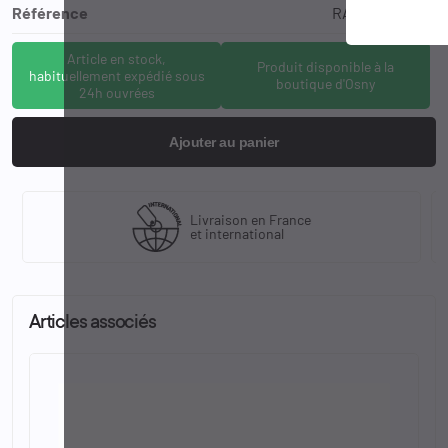
Référence
RAD-6507-1016
Article en stock,
Produit disponible à la
habituellement expédié sous
boutique d'Osny
24h ouvrées
Ajouter au panier
Livraison en France
et international
Articles associés