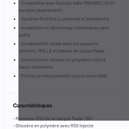
- Compatible avec fourche mâle RSS (6507.1017)
(vendue séparément)
- Système Multilink 2 universel et ambidextre
- Installation et démontage instantanés sans
outils
- Compatibilité totale avec les supports
ceinture, MOLLE et plaque de cuisse Radar
- Construction robuste en polymère injecté
haute résistance
- Finition professionnelle coloris noire (059)
Caractéristiques
- Receveur RSS de la marque Radar 1957
- Glissière en polymère avec RSS injecté