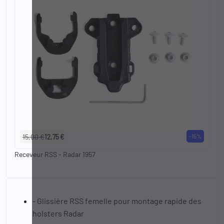
15,00 €
12,75 €
-15%
Receveur RSS - Radar 1957
- Glissière RSS femelle pour montage rapide des
holsters Radar