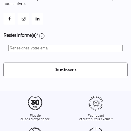
Et les cookies ?
nous suivre.
Mes alertes
info
Restez informé(e)*
Je m'inscris
Plus de
Fabriquant
30 ans d'expérience
et distributeur exclusif