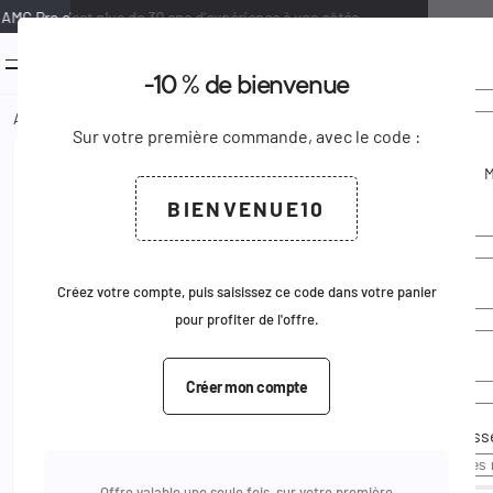
AMG Pro c'est plus de 30 ans d'expérience à vos côtés.
0
menu
-10 % de bienvenue
Bienven
Créer u
keyboard_arrow_down
keyboard_arrow_up
Ajouter au panier
Accueil
Equipements
Pour armes
Accessoires armement
Poigné
Sur votre première commande, avec le code :
Civilité
keyboard_arrow_right
Voir le produit complet
M.
Email
BIENVENUE10
Prénom
Mot de pass
Nom
Créez votre compte, puis saisissez ce code dans votre panier
pour profiter de l'offre.
Email
Créer mon compte
Pas de comp
Mot de pass
Offre valable une seule fois, sur votre première