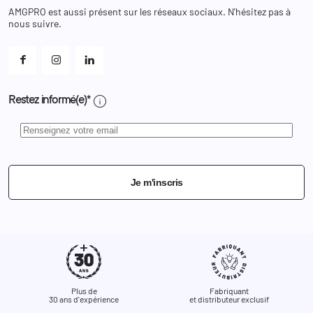
Changer votre mot de passe ?
AMGPRO est aussi présent sur les réseaux sociaux. N'hésitez pas à
Et les cookies ?
nous suivre.
Mes alertes
info
Restez informé(e)*
Je m'inscris
Plus de
Fabriquant
30 ans d'expérience
et distributeur exclusif