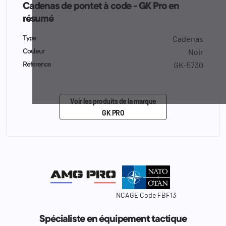
Cadenas de pontet à code - GK Pro en
résumé
Cadenas
Type
Noir
Couleur
GK-5730
Référence
Voir les produits de la marque
GK PRO
NCAGE Code FBF13
Spécialiste en équipement tactique