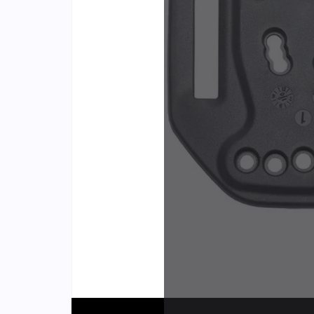
Identifiants
Porte-cartes
Plus de
d'expér