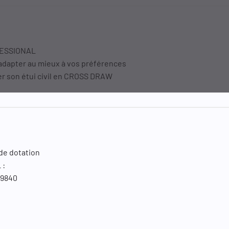
OFESSIONAL
s’adapter au mieux à vos préférences
r son étui civil en CROSS DRAW
 de dotation
 :
 9840