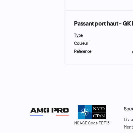
Passant port haut - GK
Type
Couleur
Référence
Soci
Livra
NCAGE Code FBF13
Ment