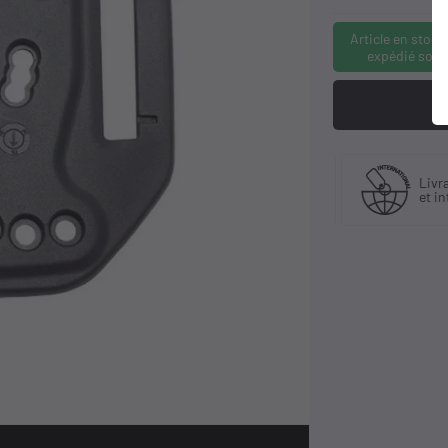
Article en stock
expédié sous
Fabriquant
 30 ans
Livra
et distributeur
ience
et in
exclusif