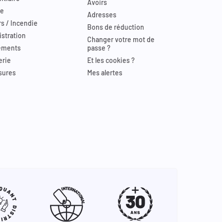
Avoirs
re
Adresses
s / Incendie
Bons de réduction
stration
Changer votre mot de
ements
passe ?
erie
Et les cookies ?
sures
Mes alertes