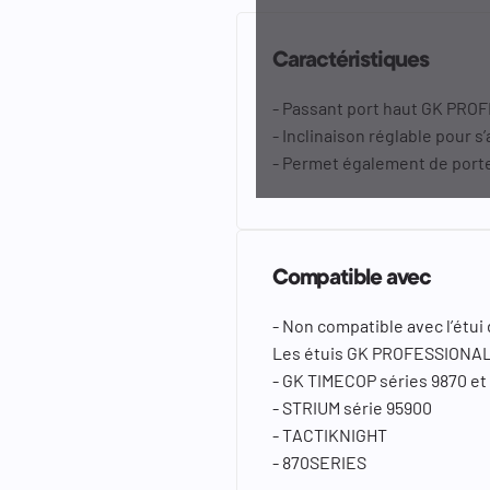
Caractéristiques
- Passant port haut GK PR
- Inclinaison réglable pour 
- Permet également de porte
Compatible avec
- Non compatible avec l’étui
Les étuis GK PROFESSIONAL
- GK TIMECOP séries 9870 et
- STRIUM série 95900
- TACTIKNIGHT
- 870SERIES