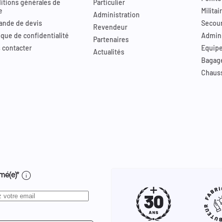
itions générales de
Particulier
e
Militai
Administration
nde de devis
Secour
Revendeur
ique de confidentialité
Admini
Partenaires
 contacter
Equip
Actualités
Bagag
Chaus
info
mé(e)*