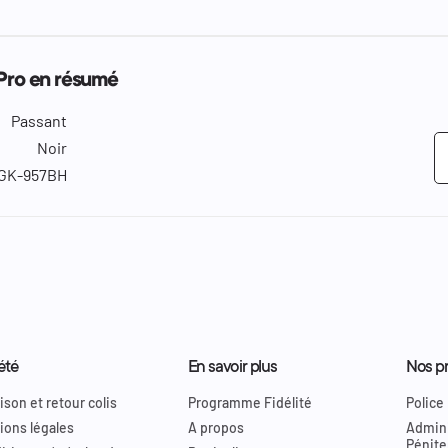
 Pro en résumé
Passant
Noir
GK-957BH
été
En savoir plus
Nos pr
ison et retour colis
Programme Fidélité
Police
ions légales
A propos
Admini
Pénite