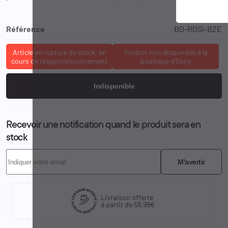
Référence
BD-RDSI-BZE
Article en rupture de stock, en
Produit non disponible à la
cours de réapprovisionnement
boutique d'Osny
Indisponible
Recevoir une notification quand le produit sera en
stock
M'avertir
Livraison offerte
à partir de 59,99€