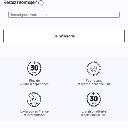
info
Restez informé(e)*
Je m'inscris
Plus de
Fabriquant
30 ans d'expérience
et distributeur exclusif
Livraison en France
Livraison offerte
et international
à partir de 59,99€