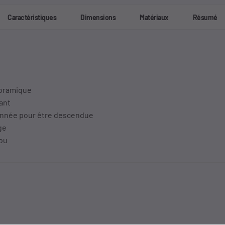
Caractéristiques
Dimensions
Matériaux
Résumé
noramique
ant
ionnée pour être descendue
ge
cou