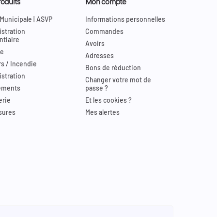
oduits
Mon compte
 Municipale | ASVP
Informations personnelles
stration
Commandes
ntiaire
Avoirs
re
Adresses
s / Incendie
Bons de réduction
stration
Changer votre mot de
ements
passe ?
erie
Et les cookies ?
sures
Mes alertes