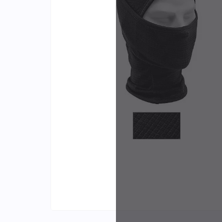
Identifiants
Porte-cartes
Plus de
d'expér