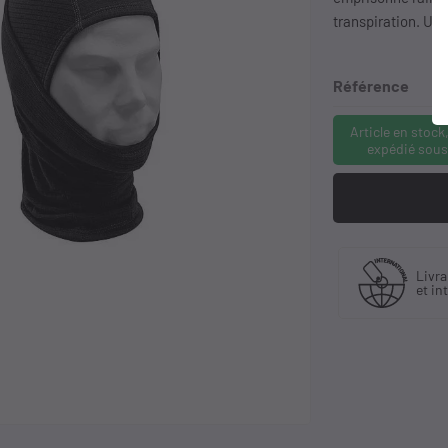
transpiration. Util
Référence
Article en stock
expédié sous
Fabriquant
 30 ans
Livra
et distributeur
ience
et in
exclusif