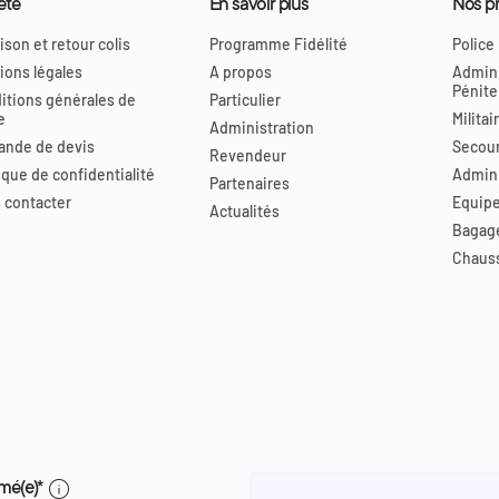
été
En savoir plus
Nos pr
ison et retour colis
Programme Fidélité
Police
ions légales
A propos
Admini
Pénite
itions générales de
Particulier
e
Militai
Administration
nde de devis
Secour
Revendeur
ique de confidentialité
Admini
Partenaires
 contacter
Equip
Actualités
Bagag
Chaus
info
mé(e)*