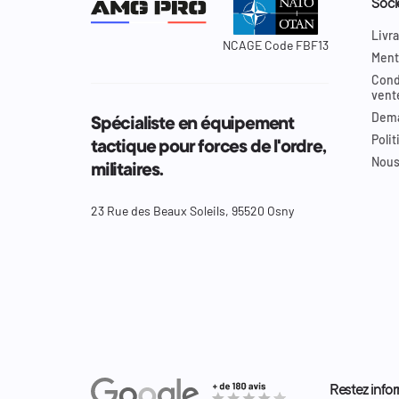
Soci
Livra
NCAGE Code FBF13
Ment
Cond
vent
Dema
Spécialiste en équipement
Polit
tactique pour forces de l'ordre,
Nous
militaires.
23 Rue des Beaux Soleils, 95520 Osny
Restez infor