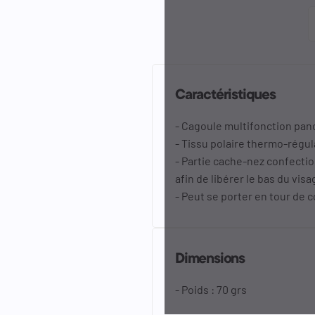
Caractéristiques
- Cagoule multifonction pa
- Tissu polaire thermo-régul
- Partie cache-nez confect
afin de libérer le bas du visa
- Peut se porter en tour de 
Dimensions
- Poids : 70 grs