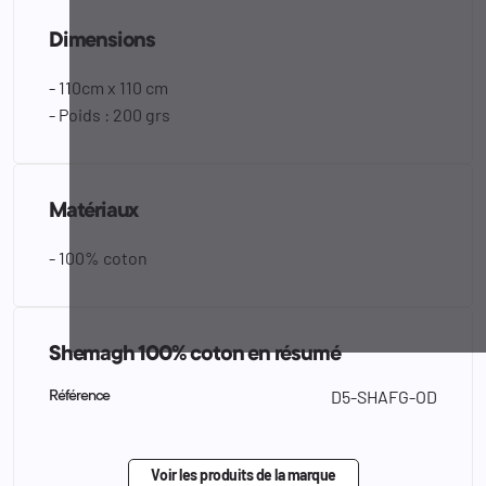
Dimensions
- 110cm x 110 cm
- Poids : 200 grs
Matériaux
- 100% coton
Shemagh 100% coton en résumé
D5-SHAFG-OD
Référence
Voir les produits de la marque