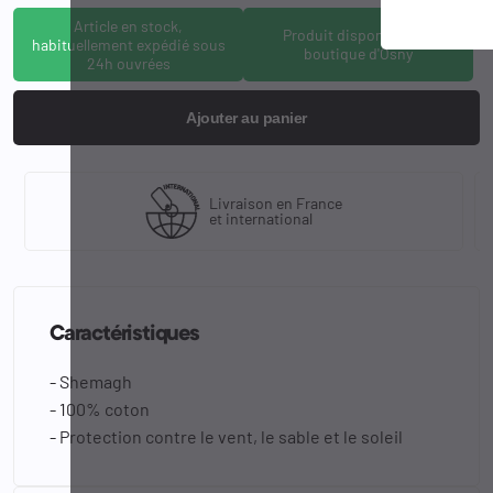
Article en stock,
Produit disponible à la
habituellement expédié sous
boutique d'Osny
24h ouvrées
Ajouter au panier
Livraison en France
et international
Caractéristiques
- Shemagh
- 100% coton
- Protection contre le vent, le sable et le soleil