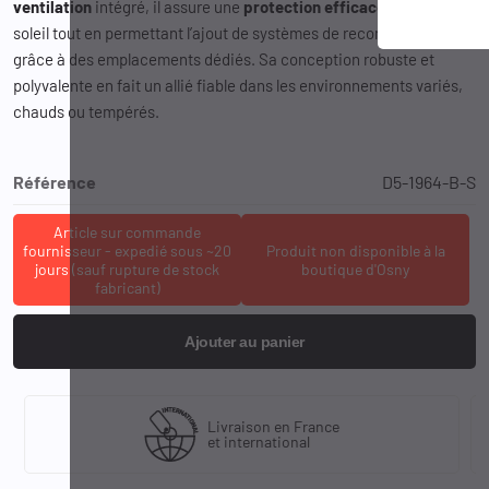
ventilation
intégré, il assure une
protection efficace
contre le
soleil tout en permettant l’ajout de systèmes de reconnaissance
grâce à des emplacements dédiés. Sa conception robuste et
polyvalente en fait un allié fiable dans les environnements variés,
chauds ou tempérés.
Référence
D5-1964-B-S
Article sur commande
fournisseur - expedié sous ~20
Produit non disponible à la
jours (sauf rupture de stock
boutique d'Osny
fabricant)
Ajouter au panier
Livraison en France
et international