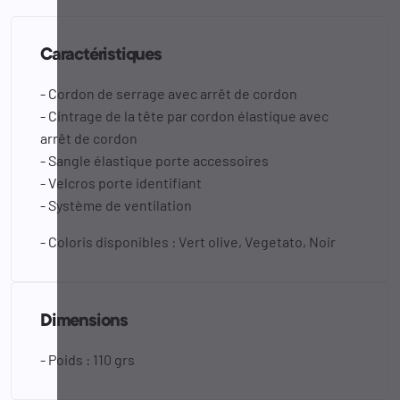
Caractéristiques
- Cordon de serrage avec arrêt de cordon
- Cintrage de la tête par cordon élastique avec
arrêt de cordon
- Sangle élastique porte accessoires
- Velcros porte identifiant
- Système de ventilation
- Coloris disponibles : Vert olive, Vegetato, Noir
Dimensions
- Poids : 110 grs