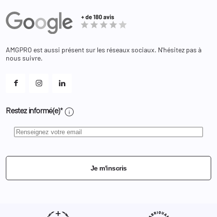
Actualités
Administration
Avoirs
Equipements
Adresses
Bagagerie
Bons de réduction
Chaussures
Changer votre mot de passe ?
AMGPRO est aussi présent sur les réseaux sociaux. N'hésitez pas à
Et les cookies ?
nous suivre.
Mes alertes
info
Restez informé(e)*
Je m'inscris