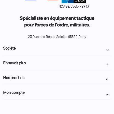
NCAGE Code FBF13
Spécialiste en équipement tactique
pour forces de l'ordre, militaires.
23 Rue des Beaux Soleils, 95520 Osny
Société

Livraison et retour colis
En savoir plus

Mentions légales
Conditions générales de vente
Programme Fidélité
Nos produits

Demande de devis
A propos
Politique de confidentialité
Particulier
Police Municipale | ASVP
Mon compte

Nous contacter
Administration
Administration Pénitentiaire
Revendeur
Militaire
Informations personnelles
Partenaires
Secours / Incendie
Commandes