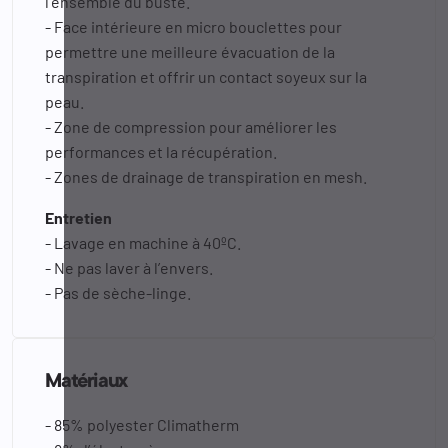
l'ensemble du buste.
- Face intérieure en micro bouclettes pour
permettre une meilleure évacuation de la
transpiration et offrir un contact soyeux sur la
peau.
- Zone de compression pour améliorer les
performances et la récupération.
- Zones de drainage de transpiration en mesh.
Entretien
- Lavage en machine à 40ºC.
- Ne pas laver à l’envers.
- Pas de sèche-linge.
Matériaux
- 85% polyester Climatherm