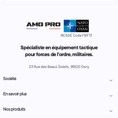
NCAGE Code FBF13
Spécialiste en équipement tactique
pour forces de l'ordre, militaires.
23 Rue des Beaux Soleils, 95520 Osny
Société

Livraison et retour colis
En savoir plus

Mentions légales
Conditions générales de vente
Programme Fidélité
Nos produits

Demande de devis
A propos