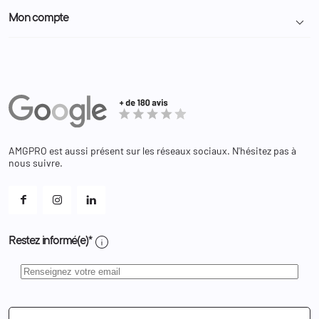
Politique de confidentialité
Particulier
Police Municipale | ASVP
Mon compte

Nous contacter
Administration
Administration Pénitentiaire
Revendeur
Militaire
Informations personnelles
Partenaires
Secours / Incendie
Commandes
Actualités
Administration
Avoirs
Equipements
Adresses
Bagagerie
Bons de réduction
Chaussures
Changer votre mot de passe ?
AMGPRO est aussi présent sur les réseaux sociaux. N'hésitez pas à
Et les cookies ?
nous suivre.
Mes alertes
info
Restez informé(e)*