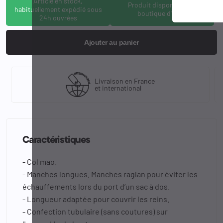
Article en stock,
Produit disponible à la
habituellement expédié sous
boutique d'Osny
24h ouvrées
Ajouter au panier
Livraison en France
et international
Caractéristiques
- Col mao.
- Manches longues. Manches raglan pour éviter les
échauffements lors du port d’un sac à dos.
- Longueur adaptée pour couvrir les reins.
- Confection tubulaire (sans coutures) sur