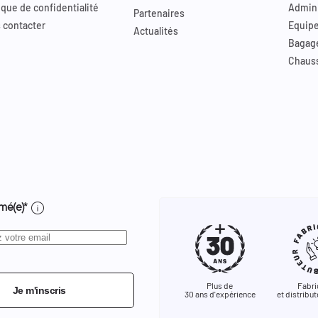
ique de confidentialité
Admini
Partenaires
 contacter
Equip
Actualités
Bagag
Chaus
info
mé(e)*
Plus de
Fabri
Je m'inscris
30 ans d'expérience
et distribut