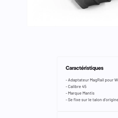
keyboard_arrow_left
keyboard_arrow_right
Caractéristiques
- Adaptateur MagRail pour W
- Calibre 45
- Marque Mantis
- Se fixe sur le talon d'orig