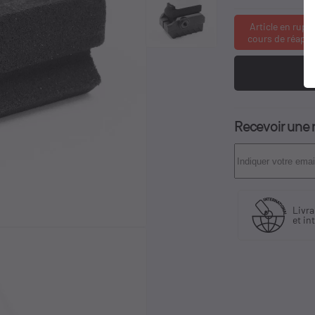
Article en rupt
cours de réapp
Recevoir une n
Fabriquant
Livraison en France
et distributeur
et international
exclusif