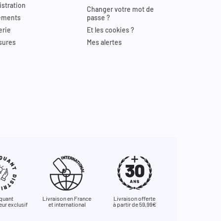
stration
Changer votre mot de
ements
passe ?
erie
Et les cookies ?
sures
Mes alertes
quant
Livraison en France
Livraison offerte
eur exclusif
et international
à partir de 59,99€