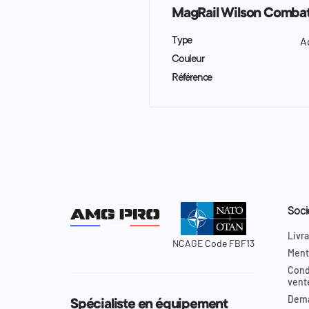
MagRail Wilson Combat 
A
Type
Couleur
Référence
Soci
Livra
NCAGE Code FBF13
Ment
Cond
vent
Dema
Spécialiste en équipement