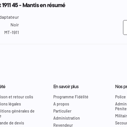
1911 45 - Mantis en résumé
daptateur
Noir
MT-1911
été
En savoir plus
Nos pr
ison et retour colis
Programme Fidélité
Police
ions légales
A propos
Admini
Pénite
itions générales de
Particulier
e
Militai
Administration
nde de devis
Secour
Revendeur