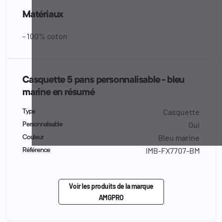
Matériaux
- 100% coton
Casquette 5 pans personnalisable - bleu
marine en résumé
Casquette
Type
Oui
Personnalisable
Bleu marine
Couleur
IMB-FX7707-BM
Référence
Voir les produits de la marque
AMGPRO