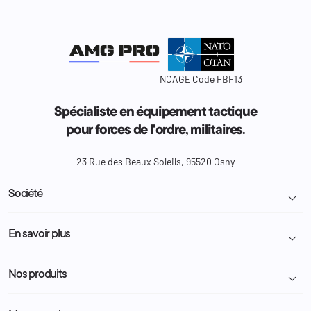
NCAGE Code FBF13
Spécialiste en équipement tactique
pour forces de l'ordre, militaires.
23 Rue des Beaux Soleils, 95520 Osny
Société

Livraison et retour colis
En savoir plus

Mentions légales
Conditions générales de vente
Programme Fidélité
Nos produits

Demande de devis
A propos
Politique de confidentialité
Particulier
Police Municipale | ASVP