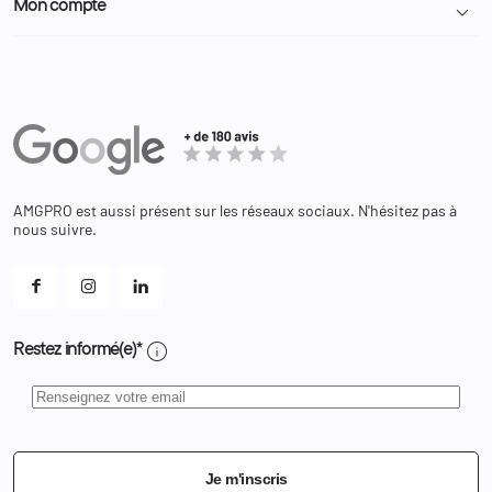
Mon compte

Nous contacter
Administration
Administration Pénitentiaire
Revendeur
Militaire
Informations personnelles
Partenaires
Secours / Incendie
Commandes
Actualités
Administration
Avoirs
Equipements
Adresses
Bagagerie
Bons de réduction
Chaussures
Changer votre mot de passe ?
AMGPRO est aussi présent sur les réseaux sociaux. N'hésitez pas à
Et les cookies ?
nous suivre.
Mes alertes
info
Restez informé(e)*
Je m'inscris