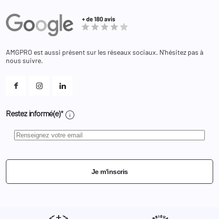
Actualités
Administration
Avoirs
Equipements
Adresses
Bagagerie
Bons de réduction
Chaussures
Changer votre mot de passe ?
AMGPRO est aussi présent sur les réseaux sociaux. N'hésitez pas à
Et les cookies ?
nous suivre.
Mes alertes
info
Restez informé(e)*
Je m'inscris