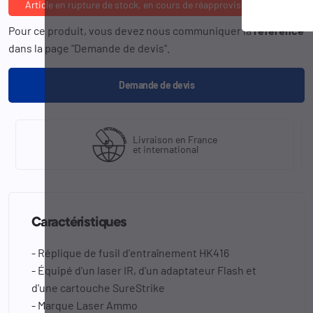
Article en rupture de stock, en cours de réapprovisionnement
Pour ce produit, vous devez nous communiquer la
référence
dans la page "Demande de devis".
Demande de devis
Livraison en France
et international
Caractéristiques
- Réplique de fusil d'entraînement HK416
- Équipé d'un laser IR, d'un adaptateur Flash et
d'une cartouche SureStrike
- Marque Laser Ammo