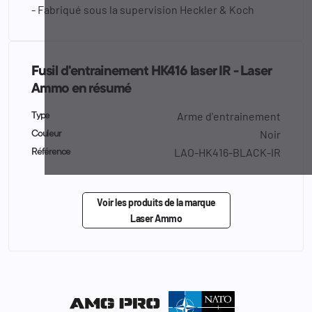
- Fabriqué sous la supervision Heckler & Koch
Fusil d'entrainement HK416 laser IR - Laser
Ammo en résumé
Arme d'entrainement
Type
Noir
Couleur
LAO-HK416-BLACK-IR
Référence
Voir les produits de la marque
Laser Ammo