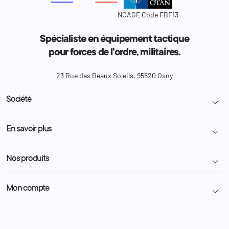
NCAGE Code FBF13
Spécialiste en équipement tactique
pour forces de l'ordre, militaires.
23 Rue des Beaux Soleils, 95520 Osny
Société

Livraison et retour colis
En savoir plus

Mentions légales
Conditions générales de vente
Programme Fidélité
Nos produits

Demande de devis
A propos
Politique de confidentialité
Particulier
Police Municipale | ASVP
Mon compte

Nous contacter
Administration
Administration Pénitentiaire
Revendeur
Militaire
Informations personnelles
Partenaires
Secours / Incendie
Commandes