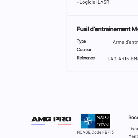
- Logiciel LASR
Fusil d'entrainement M
Arme d'ent
Type
Couleur
LAO-AR15-BM
Référence
Soci
Livra
NCAGE Code FBF13
Ment