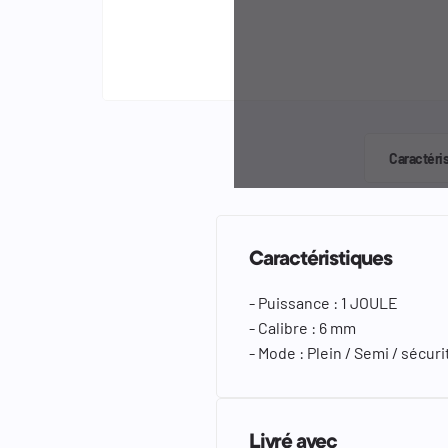
keyboard_arrow_left
keyboard_arrow_right
Caractéri
Caractéristiques
- Puissance : 1 JOULE
- Calibre : 6 mm
- Mode : Plein / Semi / sécuri
Livré avec