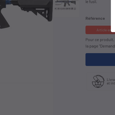
le fusil.
Référence
Article en 
Pour ce produit
la page "Demande
iquant
Livraison en France
Li
stributeur
et international
à 
sif