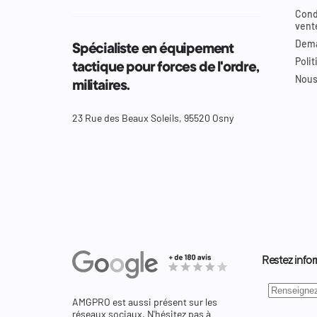
Cond
vent
Dema
Spécialiste en équipement
Polit
tactique pour forces de l'ordre,
Nous
militaires.
23 Rue des Beaux Soleils, 95520 Osny
Restez infor
AMGPRO est aussi présent sur les
réseaux sociaux. N'hésitez pas à