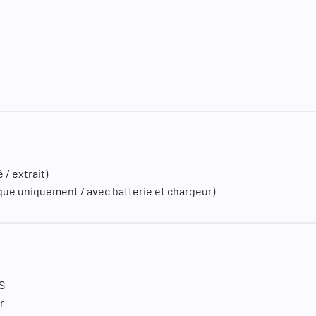
 / extrait)
plique uniquement / avec batterie et chargeur)
S
r