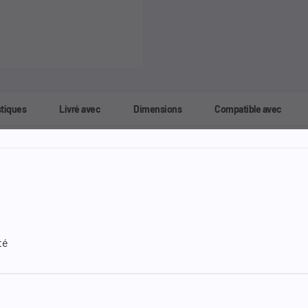
stiques
Livré avec
Dimensions
Compatible avec
té