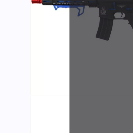
Identifiants
Porte-cartes
Fabr
et di
exclu