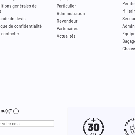
Pénite
itions générales de
Particulier
e
Militai
Administration
nde de devis
Secour
Revendeur
ique de confidentialité
Admini
Partenaires
 contacter
Equip
Actualités
Bagag
Chaus
info
mé(e)*