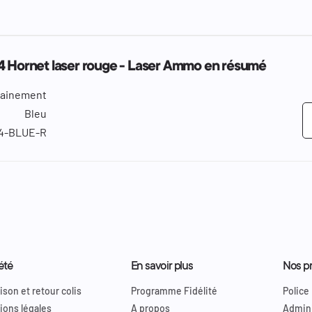
4 Hornet laser rouge - Laser Ammo en résumé
rainement
Bleu
4-BLUE-R
été
En savoir plus
Nos pr
ison et retour colis
Programme Fidélité
Police
ions légales
A propos
Admini