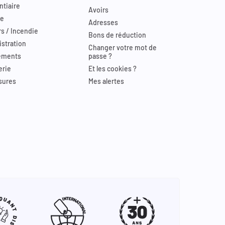
ntiaire
Avoirs
re
Adresses
s / Incendie
Bons de réduction
stration
Changer votre mot de
ements
passe ?
erie
Et les cookies ?
sures
Mes alertes