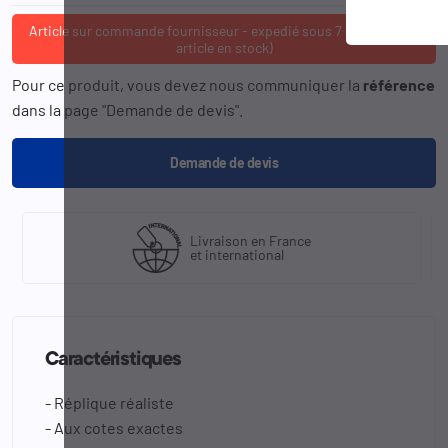
Article sur commande fournisseur - expedié sous 7 à 10 jours (si
article en stock)
Pour ce produit, vous devez nous communiquer la
référence
dans la page "Demande de devis".
Demande de devis
Livraison en France
et international
Caractéristiques
- Réplique réaliste
- Aux cotes exactes