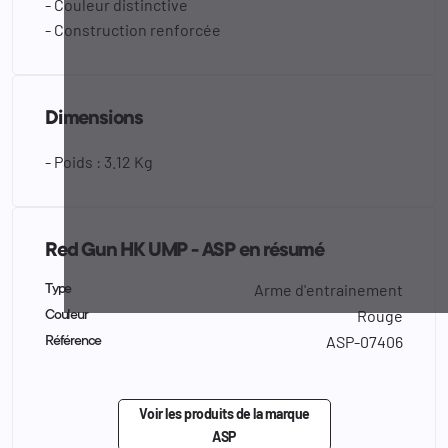
- Couleur distinctive
- Construction renforcée
Dimensions
- Poids : 3.12 Kg
Red Gun HK UMP - ASP en résumé
Arme d'entrainement
Type
Rouge
Couleur
ASP-07406
Référence
Voir les produits de la marque
ASP