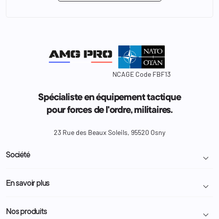
NCAGE Code FBF13
Spécialiste en équipement tactique
pour forces de l'ordre, militaires.
23 Rue des Beaux Soleils, 95520 Osny
Société

Livraison et retour colis
En savoir plus

Mentions légales
Conditions générales de vente
Programme Fidélité
Nos produits

Demande de devis