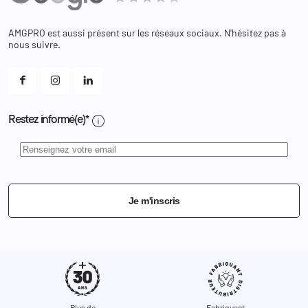
Bagagerie
Bons de réduction
Chaussures
Changer votre mot de passe ?
AMGPRO est aussi présent sur les réseaux sociaux. N'hésitez pas à
Et les cookies ?
nous suivre.
Mes alertes
info
Restez informé(e)*
Je m'inscris
Plus de
Fabriquant