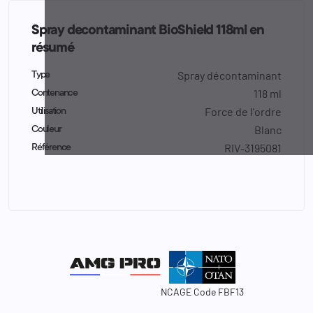
Spray decontaminant BioShield 118ml en
résumé
Spray décontaminant
Type
118 ml
Contenance
Force de l'ordre
Utilisation
Blanc
Couleur
RIV-3195081
Référence
NCAGE Code FBF13