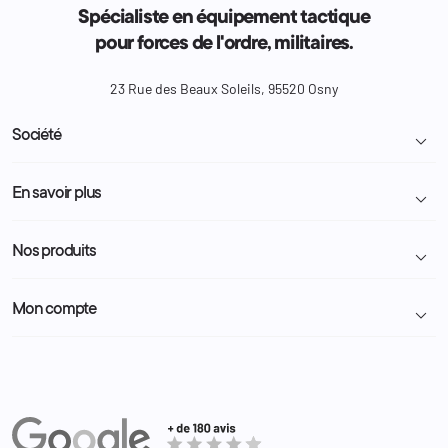
Spécialiste en équipement tactique
pour forces de l'ordre, militaires.
23 Rue des Beaux Soleils, 95520 Osny
Société

Livraison et retour colis
En savoir plus

Mentions légales
Conditions générales de vente
Programme Fidélité
Nos produits

Demande de devis
A propos
Politique de confidentialité
Particulier
Police Municipale | ASVP
Mon compte

Nous contacter
Administration
Administration Pénitentiaire
Revendeur
Militaire
Informations personnelles
Partenaires
Secours / Incendie
Commandes
Actualités
Administration
Avoirs
Equipements
Adresses