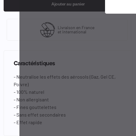
Ajouter au panier
Livraison en France
et international
Caractéristiques
- Neutralise les effets des aérosols (Gaz, Gel CE,
Poivre)
- 100% naturel
- Non allergisant
- Fines gouttelettes
- Sans effet secondaires
- Effet rapide