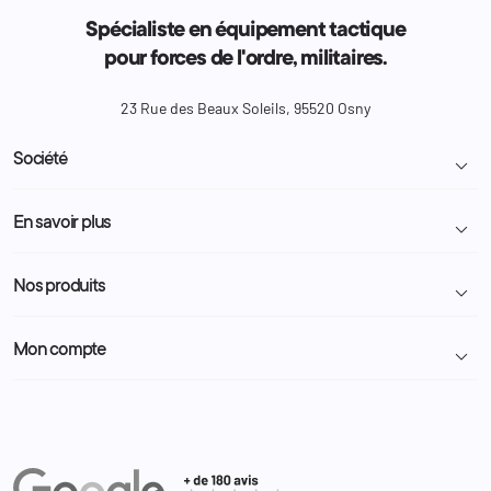
Spécialiste en équipement tactique
pour forces de l'ordre, militaires.
23 Rue des Beaux Soleils, 95520 Osny
Société

Livraison et retour colis
En savoir plus

Mentions légales
Conditions générales de vente
Programme Fidélité
Nos produits

Demande de devis
A propos
Politique de confidentialité
Particulier
Police Municipale | ASVP
Mon compte

Nous contacter
Administration
Administration Pénitentiaire
Revendeur
Militaire
Informations personnelles
Partenaires
Secours / Incendie
Commandes
Actualités
Administration
Avoirs
Equipements
Adresses