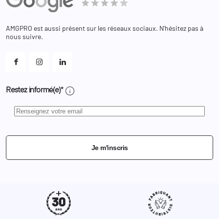
Bagagerie
Bons de réduction
Chaussures
Changer votre mot de passe ?
AMGPRO est aussi présent sur les réseaux sociaux. N'hésitez pas à
Et les cookies ?
nous suivre.
Mes alertes
info
Restez informé(e)*
Je m'inscris