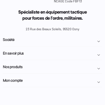
NCAGE Code FBF13
Spécialiste en équipement tactique
pour forces de l'ordre, militaires.
23 Rue des Beaux Soleils, 95520 Osny
Société

Livraison et retour colis
En savoir plus

Mentions légales
Conditions générales de vente
Programme Fidélité
Nos produits

Demande de devis
A propos
Politique de confidentialité
Particulier
Police Municipale | ASVP
Mon compte

Nous contacter
Administration
Administration Pénitentiaire
Revendeur
Militaire
Informations personnelles
Partenaires
Secours / Incendie
Commandes
Actualités
Administration
Avoirs