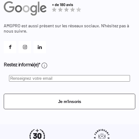
Equipements
Adresses
Bagagerie
Bons de réduction
Chaussures
Changer votre mot de passe ?
AMGPRO est aussi présent sur les réseaux sociaux. N'hésitez pas à
Et les cookies ?
nous suivre.
Mes alertes
info
Restez informé(e)*
Je m'inscris