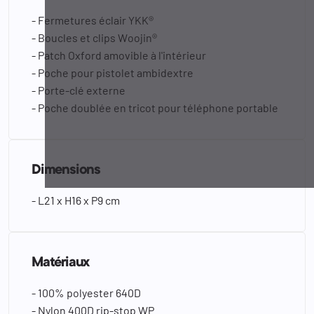
- Fermetures éclair YKK®
- Boucles et clips Woojin®
- Patch Oxford amovible à l'intérieur
- Poche pour pistolet ambidextre
- Porte-clé externe
- Poche doublée en tricot pour téléphone portable
Dimensions
- L21 x H16 x P9 cm
Matériaux
- 100% polyester 640D
- Nylon 400D rip-stop WP