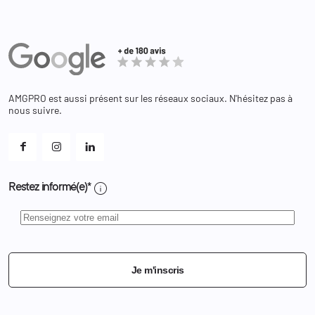
Informations personnelles
Partenaires
Secours / Incendie
Commandes
Actualités
Administration
Avoirs
Equipements
Adresses
Bagagerie
Bons de réduction
Chaussures
Changer votre mot de passe ?
AMGPRO est aussi présent sur les réseaux sociaux. N'hésitez pas à
Et les cookies ?
nous suivre.
Mes alertes
info
Restez informé(e)*
Je m'inscris