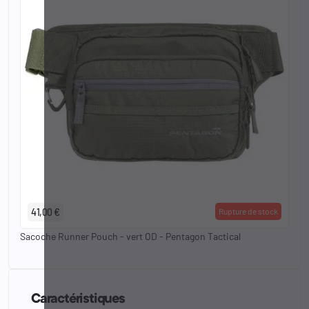
41,00 €
Rupture de stock
Sacoche Runner Pouch - vert OD - Pentagon Tactical
Caractéristiques