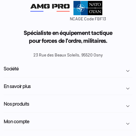
NCAGE Code FBF13
Spécialiste en équipement tactique
pour forces de l'ordre, militaires.
23 Rue des Beaux Soleils, 95520 Osny
Société

Livraison et retour colis
En savoir plus

Mentions légales
Conditions générales de vente
Programme Fidélité
Nos produits

Demande de devis
A propos
Politique de confidentialité
Particulier
Police Municipale | ASVP
Mon compte

Nous contacter
Administration
Administration Pénitentiaire
Revendeur
Militaire