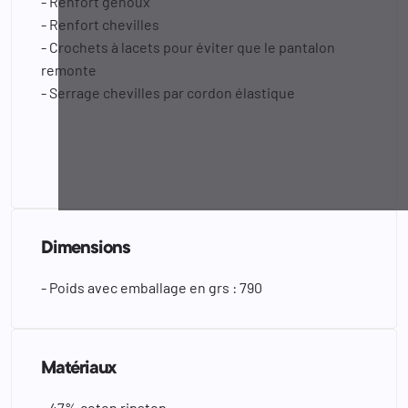
- Renfort genoux
- Renfort chevilles
- Crochets à lacets pour éviter que le pantalon
remonte
- Serrage chevilles par cordon élastique
Dimensions
- Poids avec emballage en grs : 790
Matériaux
- 47% coton ripstop