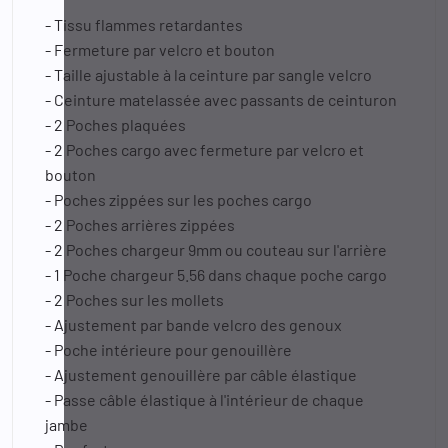
- Tissu flammes retardantes
- Fermeture par velcro et bouton
- Taille ajustable à la ceinture par sangle velcro
- Ceinture matelassée avec passants de ceinturon
- 2 Poches plaquées
- 2 Poches cargo avec fermeture par velcro et
bouton
- Poches zippées sur les poches cargo
- 2 Poches arrières zippées
- 2 Poches chargeur 9mm ou couteau sur l'arrière
- 1 Poche chargeur 5.56 dans chaque poche cargo
- 2 Poches sur les mollets
- Ajustement par bande velcro des genoux
- Poche intérieure pour genouillère
- Ajustement genouillère par câble élastique
- Passe câble élastique à l'intérieur de chaque
jambe