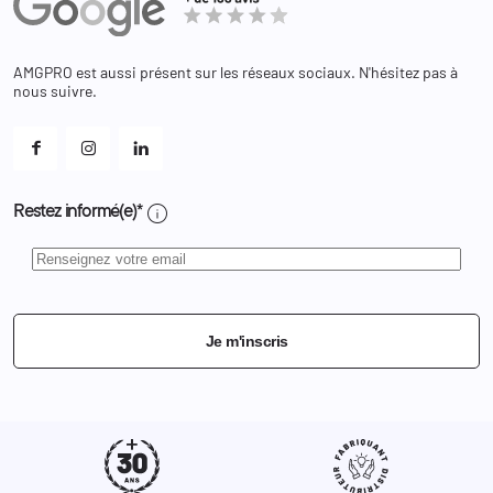
Adresses
Bagagerie
Bons de réduction
Chaussures
Changer votre mot de passe ?
AMGPRO est aussi présent sur les réseaux sociaux. N'hésitez pas à
Et les cookies ?
nous suivre.
Mes alertes
info
Restez informé(e)*
Je m'inscris