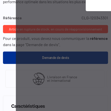
performance optimale dans les situations les plus exigeantes.
Référence
CLG-120343301
Article en rupture de stock, en cours de réapprovisionnement
Pour ce produit, vous devez nous communiquer la
référence
dans la page "Demande de devis".
Demande de devis
Livraison en France
et international
Caractéristiques