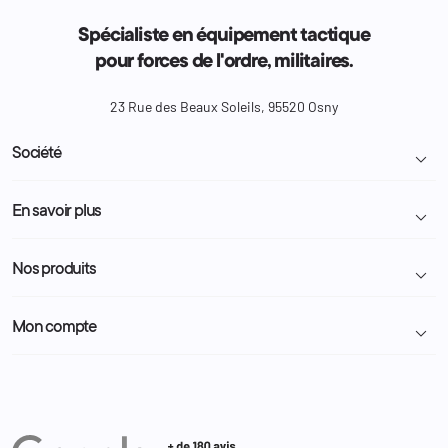
Spécialiste en équipement tactique
pour forces de l'ordre, militaires.
23 Rue des Beaux Soleils, 95520 Osny
Société

Livraison et retour colis
En savoir plus

Mentions légales
Conditions générales de vente
Programme Fidélité
Nos produits

Demande de devis
A propos
Politique de confidentialité
Particulier
Police Municipale | ASVP
Mon compte

Nous contacter
Administration
Administration Pénitentiaire
Revendeur
Militaire
Informations personnelles
Partenaires
Secours / Incendie
Commandes
Actualités
Administration
Avoirs
Equipements