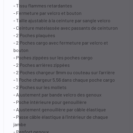
- Tissu flammes retardantes
- Fermeture par velcro et bouton
- Taille ajustable à la ceinture par sangle velcro
- Ceinture matelassée avec passants de ceinturon
- 2 Poches plaquées
- 2 Poches cargo avec fermeture par velcro et
bouton
- Poches zippées sur les poches cargo
- 2 Poches arrières zippées
- 2 Poches chargeur 9mm ou couteau sur l'arrière
- 1 Poche chargeur 5.56 dans chaque poche cargo
- 2 Poches sur les mollets
- Ajustement par bande velcro des genoux
- Poche intérieure pour genouillère
- Ajustement genouillère par câble élastique
- Passe câble élastique à l'intérieur de chaque
jambe
- Renfort genoux