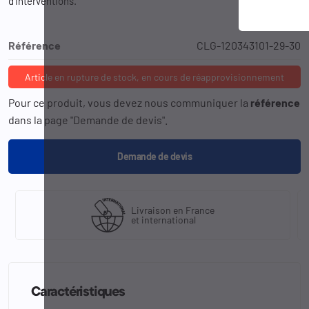
d'interventions.
Référence
CLG-120343101-29-30
Article en rupture de stock, en cours de réapprovisionnement
Pour ce produit, vous devez nous communiquer la
référence
dans la page "Demande de devis".
Demande de devis
Livraison en France
et international
Caractéristiques