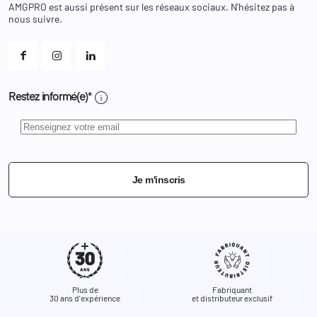
Changer votre mot de passe ?
AMGPRO est aussi présent sur les réseaux sociaux. N'hésitez pas à
Et les cookies ?
nous suivre.
Mes alertes
info
Restez informé(e)*
Je m'inscris
Plus de
Fabriquant
30 ans d'expérience
et distributeur exclusif