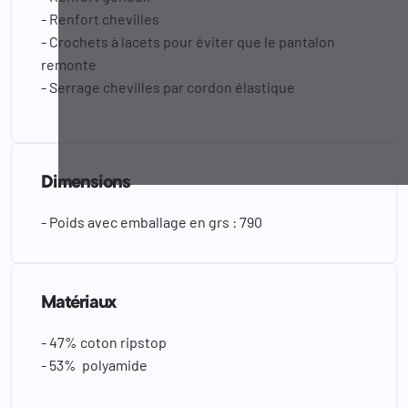
- Renfort chevilles
- Crochets à lacets pour éviter que le pantalon
remonte
- Serrage chevilles par cordon élastique
Dimensions
- Poids avec emballage en grs : 790
Matériaux
- 47% coton ripstop
- 53% polyamide