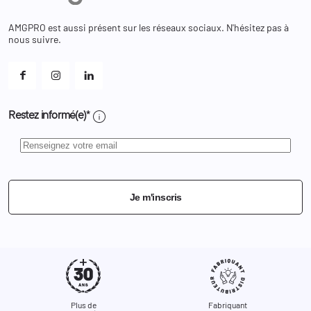
Bons de réduction
Chaussures
Changer votre mot de passe ?
AMGPRO est aussi présent sur les réseaux sociaux. N'hésitez pas à
Et les cookies ?
nous suivre.
Mes alertes
info
Restez informé(e)*
Je m'inscris
Plus de
Fabriquant