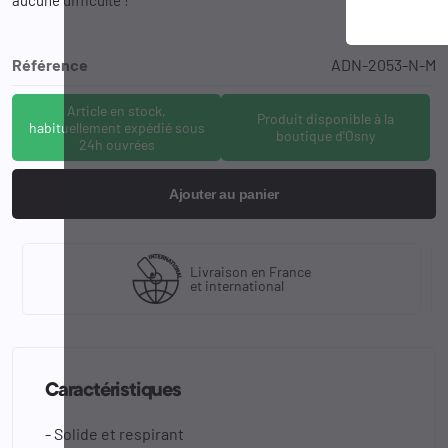
Référence
ADN-2053-N-M
Article en stock,
Produit disponible à la
habituellement expédié sous
boutique d'Osny
24h ouvrées
Ajouter au panier
Livraison en France
et international
Caractéristiques
- Solide et respirant