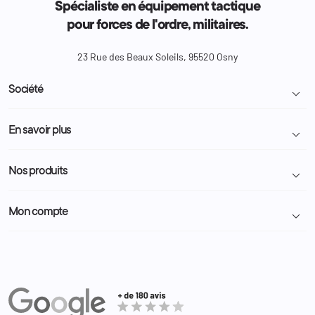
Spécialiste en équipement tactique
pour forces de l'ordre, militaires.
23 Rue des Beaux Soleils, 95520 Osny
Société

Livraison et retour colis
En savoir plus

Mentions légales
Conditions générales de vente
Programme Fidélité
Nos produits

Demande de devis
A propos
Politique de confidentialité
Particulier
Police Municipale | ASVP
Mon compte

Nous contacter
Administration
Administration Pénitentiaire
Revendeur
Militaire
Informations personnelles
Partenaires
Secours / Incendie
Commandes
Actualités
Administration
Avoirs
Equipements
Adresses
Bagagerie