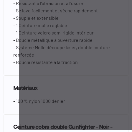
- Résistant à l’abrasion et à l'usure
- Se lave facilement et sèche rapidement
- Souple et extensible
- 1 Ceinture molle réglable
- 1 Ceinture velcro semi rigide intérieur
- Boucle métallique à ouverture rapide
- Système Molle découpe laser, double couture
renforcée
- Boucle résistante à la traction
Matériaux
- 100 % nylon 1000 denier
Ceinture cobra double Gunfighter - Noir -