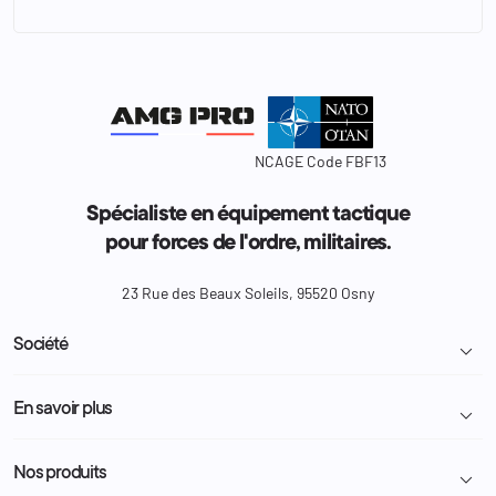
NCAGE Code FBF13
Spécialiste en équipement tactique
pour forces de l'ordre, militaires.
23 Rue des Beaux Soleils, 95520 Osny
Société

Livraison et retour colis
En savoir plus

Mentions légales
Conditions générales de vente
Programme Fidélité
Nos produits

Demande de devis
A propos