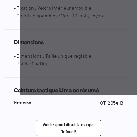
- Fixation : Velcro intérieur amovible
- Coloris disponibles : Vert OD, noir, coyote
Dimensions
- Dimensions : Taille unique réglable
- Poids : 0,48 kg
Ceinture tactique Lima en résumé
OT-2054-B
Référence
Voir les produits de la marque
Defcon 5