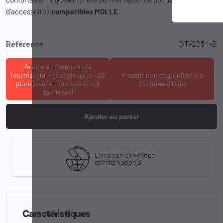
d’accessoires
compatibles MOLLE
.
Référence
OT-2054-B
Article sur commande
fournisseur - expedié sous ~20
Produit non disponible à la
jours (sauf rupture de stock
boutique d'Osny
fabricant)
Ajouter au panier
Livraison en France
et international
Caractéristiques