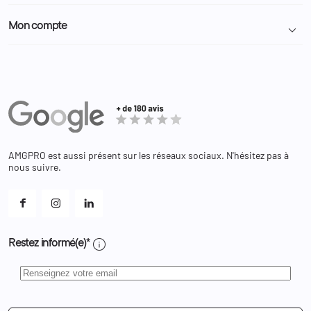
Politique de confidentialité
Particulier
Police Municipale | ASVP
Mon compte

Nous contacter
Administration
Administration Pénitentiaire
Revendeur
Militaire
Informations personnelles
Partenaires
Secours / Incendie
Commandes
Actualités
Administration
Avoirs
Equipements
Adresses
Bagagerie
Bons de réduction
Chaussures
Changer votre mot de passe ?
AMGPRO est aussi présent sur les réseaux sociaux. N'hésitez pas à
Et les cookies ?
nous suivre.
Mes alertes
info
Restez informé(e)*