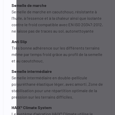
Semelle de marche
Semelle de marche en caoutchouc, résistante à
l’huile, à l’essence et à la chaleur ainsi que isolante
contre le froid compatible avec EN ISO 20347:2012,
ne laisse pas de traces au sol, autonettoyante
Anti Slip
Très bonne adhérence sur les différents terrains
même par temps froid grâce au profil de la semelle
et au caoutchouc.
Semelle intermédiaire
Semelle intermédiaire en double-pellicule
polyuréthane élastique léger, avec amorti. Zone de
stabilisation pour une répartition optimale de la
pression sur les terrains difficiles.
HAIX® Climate System
Le système d‘aération HAIX® Climate utilise le