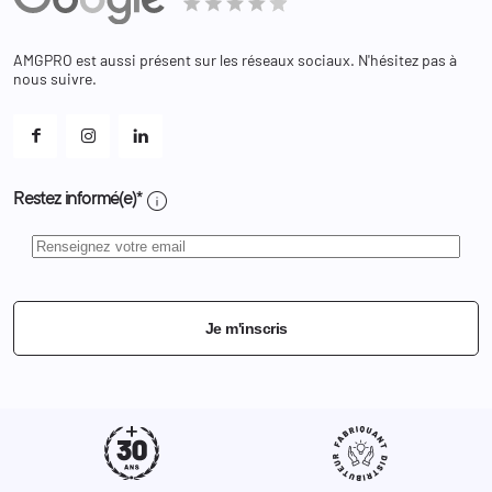
Bagagerie
Bons de réduction
Chaussures
Changer votre mot de passe ?
AMGPRO est aussi présent sur les réseaux sociaux. N'hésitez pas à
Et les cookies ?
nous suivre.
Mes alertes
info
Restez informé(e)*
Je m'inscris