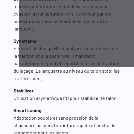
mouvement de va-et-vient de la marche pour
évacuer la transpiration vers l‘extérieur par les
ouvertures situées en haut de la tige et de la
languette.
Dynaframe
Élément de design HX en polyuréthane résistant à
la traction et à la déchirure. Il maintient
parfaitement le pied et répartit la force de traction
du laçage. La languette au niveau du talon stabilise
l’arrière-pied.
Stabilizer
Utilisation asymétrique PU pour stabiliser le talon.
Smart Lacing
Adaptation souple et sans pression de la
chaussure au pied, fermeture rapide et poche de
rangement pour les lacets