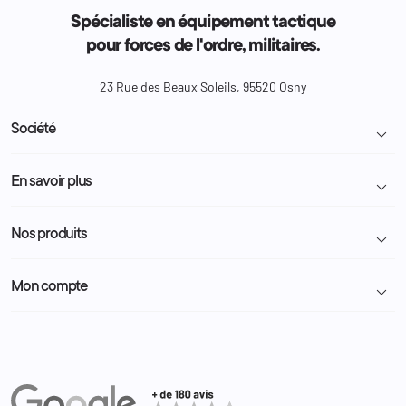
Spécialiste en équipement tactique
pour forces de l'ordre, militaires.
23 Rue des Beaux Soleils, 95520 Osny
Société

Livraison et retour colis
En savoir plus

Mentions légales
Conditions générales de vente
Programme Fidélité
Nos produits

Demande de devis
A propos
Politique de confidentialité
Particulier
Police Municipale | ASVP
Mon compte

Nous contacter
Administration
Administration Pénitentiaire
Revendeur
Militaire
Informations personnelles
Partenaires
Secours / Incendie
Commandes
Actualités
Administration
Avoirs
Equipements
Adresses