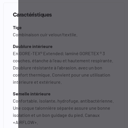
Caractéristiques
Tige
Combinaison cuir velour/textile.
Doublure intérieure
En GORE-TEX® Extended; laminé GORETEX ® 3
couches, étanche à l’eau et hautement respirante.
Doublure résistante à l’abrasion, avec un bon
confort thermique. Convient pour une utilisation
intérieure et extérieure.
Semelle intérieure
Confortable, isolante, hydrofuge, antibactérienne.
Une coque talonnière séparée assure une bonne
isolation et un bon guidage du pied. Canaux
«AIRFLOW».