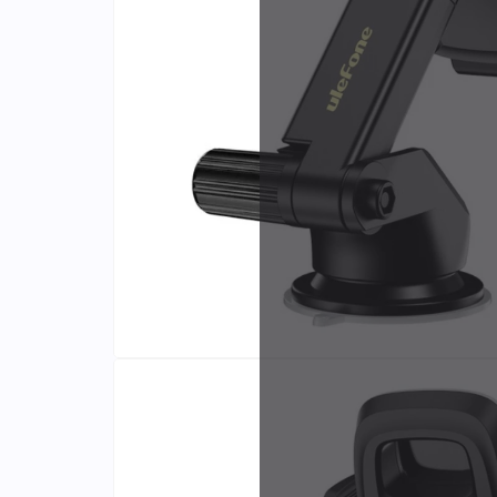
Identifiants
Porte-cartes
Fabri
et dis
exclus