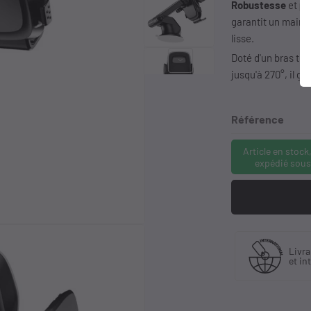
Robustesse
et
pr
garantit un mainti
lisse.
Doté d'un bras tél
keyboard_arrow_right
jusqu'à 270°, il ga
Référence
Article en stock
expédié sous
quant
Livraison en France
Livr
tributeur
et international
à pa
if