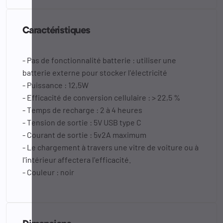
Caractéristiques
- Pas de fonctionnalité batterie : utiliser une
batterie externe pour stocker l'électricité
- Puissance : 12,5W
- Efficacité de conversion cellulaire : > 22,5 %
- Temps de recharge : 2 à 4 heures
- Tension de sortie : 5V USB type C
- Courant de sortie : 5v2A maximum
- Le chargement à travers une vitre de voiture ou à
l'intérieur affectera l'efficacité.
- Couleur : noir