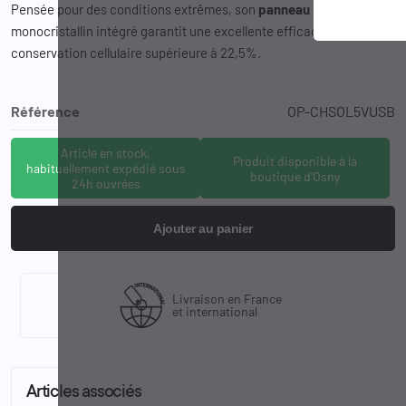
Pensée pour des conditions extrêmes, son
panneau
solaire en
monocristallin intégré garantit une excellente efficacité de
conservation cellulaire supérieure à 22,5%.
Référence
OP-CHSOL5VUSB
Article en stock,
Produit disponible à la
habituellement expédié sous
boutique d'Osny
24h ouvrées
Ajouter au panier
Livraison en France
et international
Articles associés