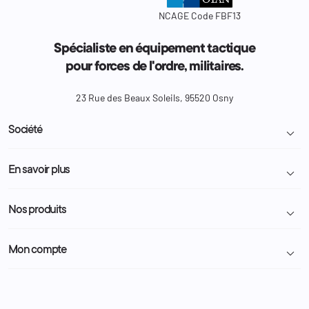
NCAGE Code FBF13
Spécialiste en équipement tactique
pour forces de l'ordre, militaires.
23 Rue des Beaux Soleils, 95520 Osny
Société

Livraison et retour colis
En savoir plus

Mentions légales
Conditions générales de vente
Programme Fidélité
Nos produits

Demande de devis
A propos
Politique de confidentialité
Particulier
Police Municipale | ASVP
Mon compte

Nous contacter
Administration
Administration Pénitentiaire
Revendeur
Militaire
Informations personnelles
Partenaires
Secours / Incendie
Commandes