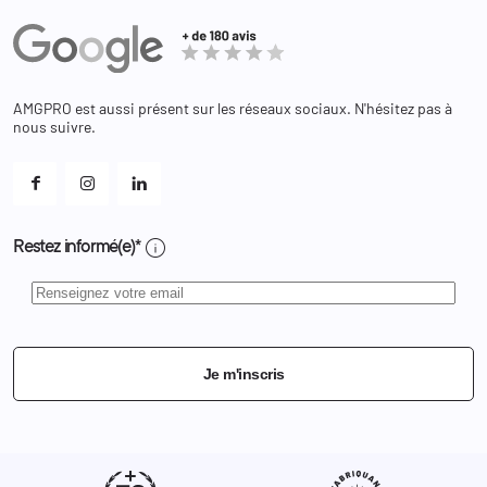
Actualités
Administration
Avoirs
Equipements
Adresses
Bagagerie
Bons de réduction
Chaussures
Changer votre mot de passe ?
AMGPRO est aussi présent sur les réseaux sociaux. N'hésitez pas à
Et les cookies ?
nous suivre.
Mes alertes
info
Restez informé(e)*
Je m'inscris