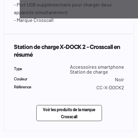
- Port USB supplémentaire pour charger deux
appareils simultanément
- Marque Crosscall
Station de charge X-DOCK 2 - Crosscall en
résumé
Accessoires smartphone
Type
Station de charge
Noir
Couleur
CC-X‐DOCK2
Référence
Voir les produits de la marque
Crosscall