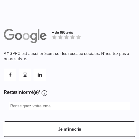
Administration Pénitentiaire
Revendeur
Militaire
Informations personnelles
Partenaires
Secours / Incendie
Commandes
Actualités
Administration
Avoirs
Equipements
Adresses
Bagagerie
Bons de réduction
Chaussures
Changer votre mot de passe ?
AMGPRO est aussi présent sur les réseaux sociaux. N'hésitez pas à
Et les cookies ?
nous suivre.
Mes alertes
info
Restez informé(e)*
Je m'inscris