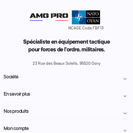
NCAGE Code FBF13
Spécialiste en équipement tactique
pour forces de l'ordre, militaires.
23 Rue des Beaux Soleils, 95520 Osny
Société

Livraison et retour colis
En savoir plus

Mentions légales
Conditions générales de vente
Programme Fidélité
Nos produits

Demande de devis
A propos
Politique de confidentialité
Particulier
Police Municipale | ASVP
Mon compte

Nous contacter
Administration