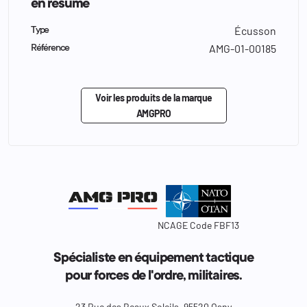
en résumé
Écusson
Type
AMG-01-00185
Référence
Voir les produits de la marque
AMGPRO
NCAGE Code FBF13
Spécialiste en équipement tactique
pour forces de l'ordre, militaires.
23 Rue des Beaux Soleils, 95520 Osny