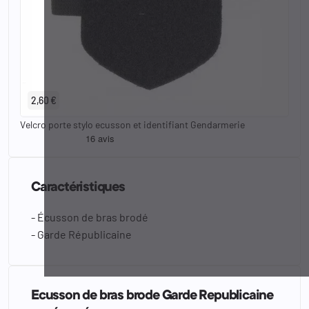
2,60 €
Velcro porte stylo ecusson et identifiant Gendarmerie
Caractéristiques
- Écusson de bras brodé
- Garde Républicaine
Ecusson de bras brode Garde Republicaine