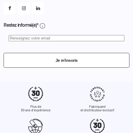
info
Restez informé(e)*
Je m'inscris
Plus de
Fabriquant
30 ans d'expérience
et distributeur exclusif