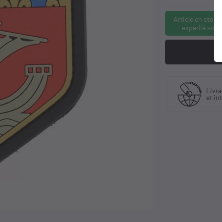
Article en stock
expédié sous
Fabriquant
 30 ans
Livra
et distributeur
ience
et in
exclusif