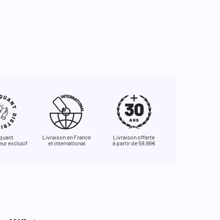
quant
Livraison en France
Livraison offerte
eur exclusif
et international
à partir de 59,99€