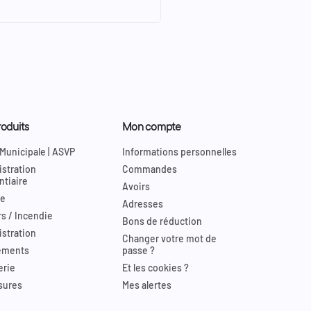
oduits
Mon compte
 Municipale | ASVP
Informations personnelles
stration
Commandes
ntiaire
Avoirs
re
Adresses
s / Incendie
Bons de réduction
stration
Changer votre mot de
ements
passe ?
erie
Et les cookies ?
sures
Mes alertes