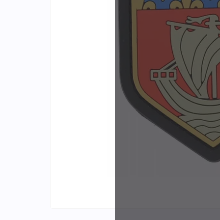
Identifiants
Porte-cartes
Plus de
d'expér