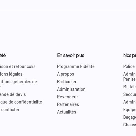
été
En savoir plus
Nos pr
ison et retour colis
Programme Fidélité
Police
ions légales
A propos
Admini
Pénite
itions générales de
Particulier
e
Militai
Administration
nde de devis
Secour
Revendeur
ique de confidentialité
Admini
Partenaires
 contacter
Equip
Actualités
Bagag
Chaus