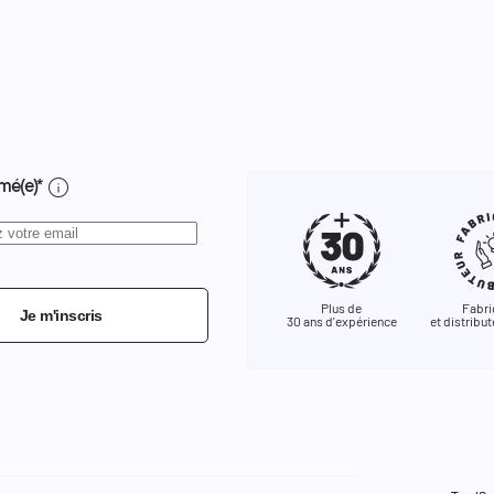
info
mé(e)*
Plus de
Fabri
Je m'inscris
30 ans d'expérience
et distribut