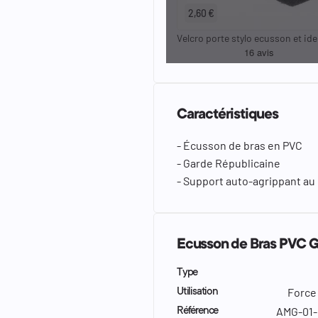
2,60 €
Velcro porte stylo ecusson et id
Caractéristiques
- Écusson de bras en PVC
- Garde Républicaine
- Support auto-agrippant au
Ecusson de Bras PVC G
Type
Force 
Utilisation
AMG-01-
Référence