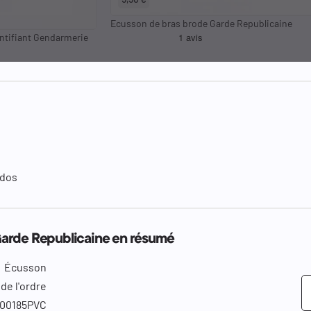
Ecusson de bras brode Garde Republicaine
entifiant Gendarmerie
 dos
arde Republicaine en résumé
Écusson
de l'ordre
00185PVC