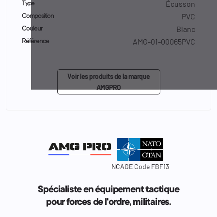
Écusson
Type
PVC
Composition
Blanc
Couleur
AMG-01-00065PVC
Référence
Voir les produits de la marque
AMGPRO
NCAGE Code FBF13
Spécialiste en équipement tactique
pour forces de l'ordre, militaires.