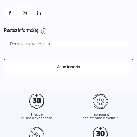
Mes alertes
info
Restez informé(e)*
Je m'inscris
Plus de
Fabriquant
30 ans d'expérience
et distributeur exclusif