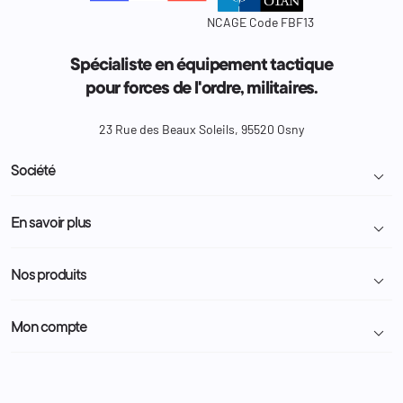
NCAGE Code FBF13
Spécialiste en équipement tactique
pour forces de l'ordre, militaires.
23 Rue des Beaux Soleils, 95520 Osny
Société

Livraison et retour colis
En savoir plus

Mentions légales
Conditions générales de vente
Programme Fidélité
Nos produits

Demande de devis
A propos
Politique de confidentialité
Particulier
Police Municipale | ASVP
Mon compte

Nous contacter
Administration
Administration Pénitentiaire
Revendeur
Militaire
Informations personnelles
Partenaires
Secours / Incendie
Commandes