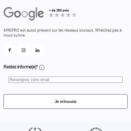
Actualités
Administration
Avoirs
Equipements
Adresses
Bagagerie
Bons de réduction
Chaussures
Changer votre mot de passe ?
AMGPRO est aussi présent sur les réseaux sociaux. N'hésitez pas à
Et les cookies ?
nous suivre.
Mes alertes
info
Restez informé(e)*
Je m'inscris