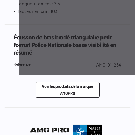
- Longueur en cm : 7,5
- Hauteur en cm : 10,5
Écusson de bras brodé triangulaire petit
format Police Nationale basse visibilité en
résumé
AMG-01-254
Référence
Voir les produits de la marque
AMGPRO