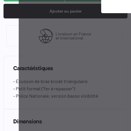
Ajouter au panier
Livraison en France
et international
Caractéristiques
- Écusson de bras brodé triangulaire
- Petit format ("fer à repasser")
- Police Nationale, version basse visibilité
Dimensions