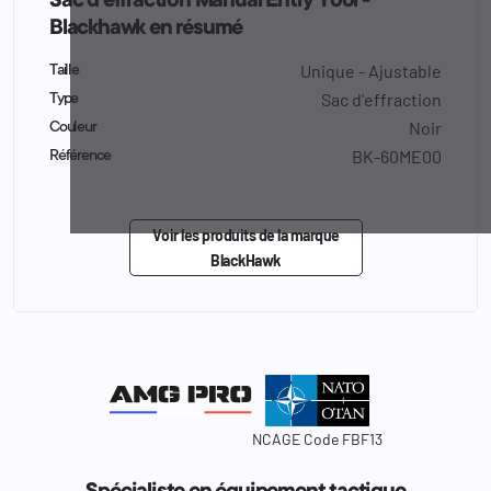
Sac d'effraction Manual Entry Tool -
Blackhawk en résumé
Unique - Ajustable
Taille
Sac d'effraction
Type
Noir
Couleur
BK-60ME00
Référence
Voir les produits de la marque
BlackHawk
NCAGE Code FBF13