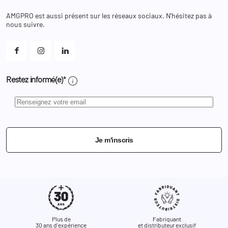
Chaussures
Changer votre mot de passe ?
AMGPRO est aussi présent sur les réseaux sociaux. N'hésitez pas à
Et les cookies ?
nous suivre.
Mes alertes
info
Restez informé(e)*
Je m'inscris
Plus de
Fabriquant
30 ans d'expérience
et distributeur exclusif