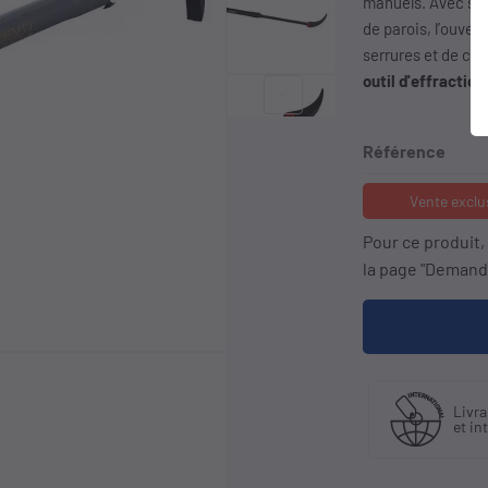
manuels. Avec so
de parois, l’ouver
serrures et de cad
outil d'effraction
keyboard_arrow_right
Référence
Vente exclu
Pour ce produit
la page "Demande
quant
Livraison en France
Liv
stributeur
et international
à p
sif