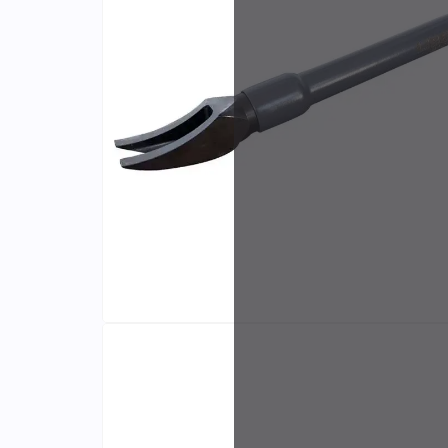
Identifiants
Porte-cartes
Fabri
et di
exclu