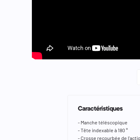
keyboard_arrow_left
keyboard_arrow_right
Caractéristiques
- Manche téléscopique
- Tête indexable à 180 °
- Crosse recourbée de l'acti