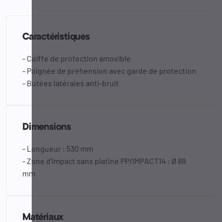
Caractéristiques
- Coiffe de protection amovible
- Poignée de préhension avec garde de protection
- Butées latérales anti-bruit
Dimensions
- Longueur : 530 mm
- Zone d’impact sans platine PP/IMPACT14 : Ø 89
mm
Matériaux