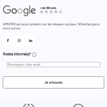
Actualités
Administration
Avoirs
Equipements
Adresses
Bagagerie
Bons de réduction
Chaussures
Changer votre mot de passe ?
AMGPRO est aussi présent sur les réseaux sociaux. N'hésitez pas à
Et les cookies ?
nous suivre.
Mes alertes
info
Restez informé(e)*
Je m'inscris