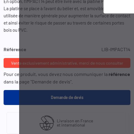
En option, l’IMPACT14 peut être livré avec la platine PP/IMPACT14.
La platine se place à l’avant du bélier et, est amovible. Elle est
utilisée de manière générale pour augmenter la surface de contact
et ainsi éviter le risque de passer au travers de certaines portes
bois ou PVC.
Référence
LIB-IMPACT14
Vente exclusivement administrative, merci de nous consulter
Pour ce produit, vous devez nous communiquer la
référence
dans la page "Demande de devis".
Demande de devis
Livraison en France
et international