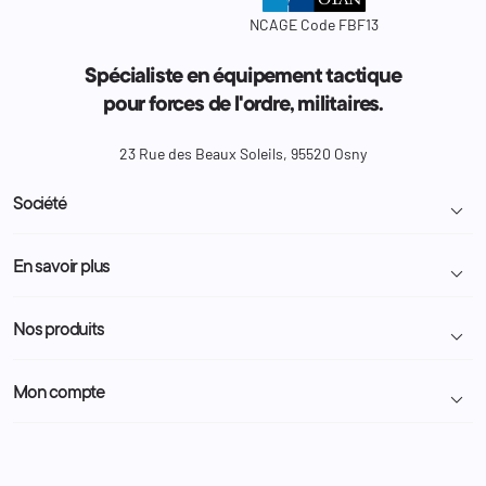
NCAGE Code FBF13
Spécialiste en équipement tactique
pour forces de l'ordre, militaires.
23 Rue des Beaux Soleils, 95520 Osny
Société

Livraison et retour colis
En savoir plus

Mentions légales
Conditions générales de vente
Programme Fidélité
Nos produits

Demande de devis
A propos
Politique de confidentialité
Particulier
Police Municipale | ASVP
Mon compte

Nous contacter
Administration
Administration Pénitentiaire
Revendeur
Militaire
Informations personnelles
Partenaires
Secours / Incendie
Commandes