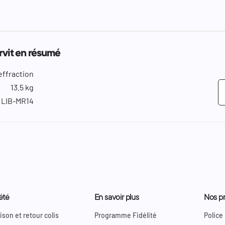
ervit en résumé
effraction
13.5 kg
LIB-MR14
été
En savoir plus
Nos pr
ison et retour colis
Programme Fidélité
Police