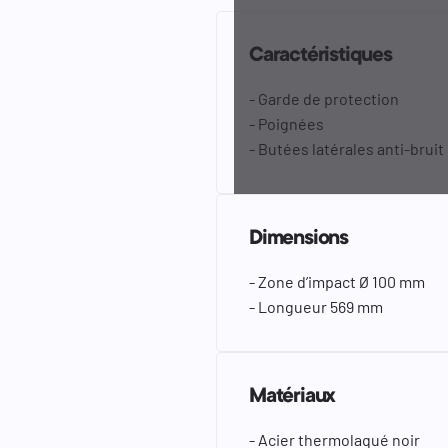
Caractéristiques
- Garde de protection
- Poignées
- Butées latérales anti-bruit
Dimensions
- Zone d’impact Ø 100 mm
- Longueur 569 mm
Matériaux
- Acier thermolaqué noir