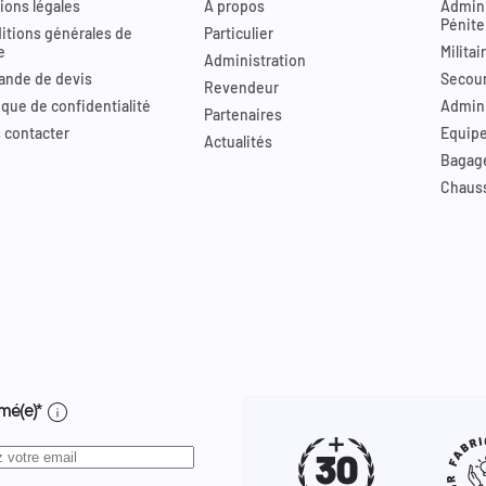
ions légales
A propos
Admini
Pénite
itions générales de
Particulier
e
Militai
Administration
nde de devis
Secour
Revendeur
ique de confidentialité
Admini
Partenaires
 contacter
Equip
Actualités
Bagag
Chaus
info
mé(e)*