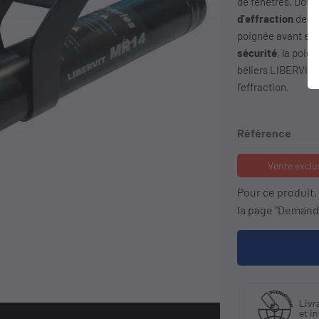
de fenêtres. Doté
d'effraction
de l
poignée avant est
sécurité
, la poig
béliers LIBERVIT 
l’effraction.
Référence
Vente exclu
Pour ce produit
la page "Demande
Fabriquant
 30 ans
Livra
et distributeur
ience
et in
exclusif