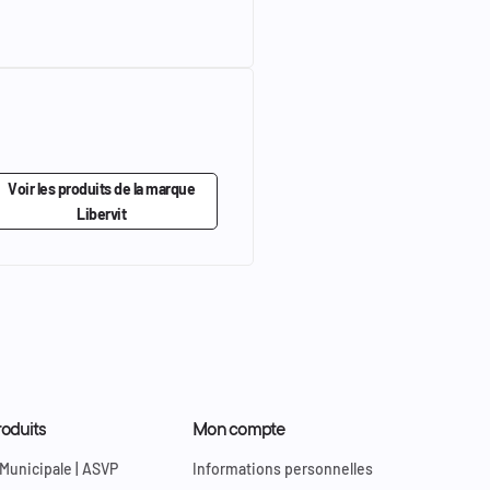
Voir les produits de la marque
Libervit
oduits
Mon compte
 Municipale | ASVP
Informations personnelles