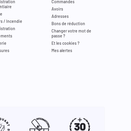
stration
Commandes
ntiaire
Avoirs
re
Adresses
s / Incendie
Bons de réduction
stration
Changer votre mot de
ements
passe ?
erie
Et les cookies ?
sures
Mes alertes