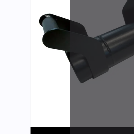
Identifiants
Porte-cartes
Plus de
d'expér