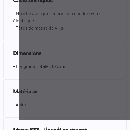
Caractéristiques
- Manche avec protection non conductivité
électrique
- Têtes de masse de 4 kg
Dimensions
- Longueur totale : 625 mm
Matériaux
- Acier