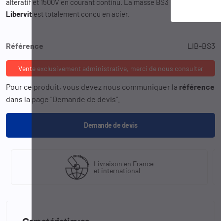
alteratif et 1500V en courant continu. La masse BS3 de la marque
Libervit
est totalement conçu en acier.
Référence
LIB-BS3
Vente exclusivement administrative, merci de nous consulter
Pour ce produit, vous devez nous communiquer la
référence
dans la page "Demande de devis".
Demande de devis
Livraison en France
et international