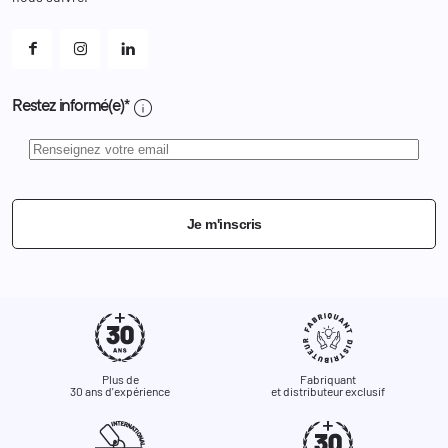
Mes alertes
info
Restez informé(e)*
Je m'inscris
Plus de
Fabriquant
30 ans d'expérience
et distributeur exclusif