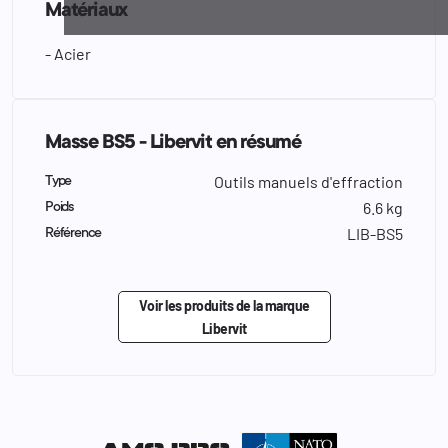
Matériaux
- Acier
Masse BS5 - Libervit en résumé
Outils manuels d'effraction
Type
6.6 kg
Poids
LIB-BS5
Référence
Voir les produits de la marque
Libervit