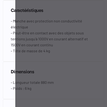
Caractéristiques
- Manche avec protection non conductivité
électrique
- Peut-être en contact avec des objets sous
tentions jusqu'à 1000V en courant alternatif et
1500V en courant continu
- Tête de masse de 4 kg
Dimensions
- Longueur totale 880 mm
- Poids : 6 kg