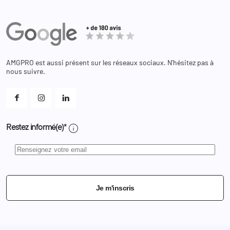
Secours / Incendie
Commandes
Actualités
Administration
Avoirs
Equipements
Adresses
Bagagerie
Bons de réduction
Chaussures
Changer votre mot de passe ?
AMGPRO est aussi présent sur les réseaux sociaux. N'hésitez pas à
Et les cookies ?
nous suivre.
Mes alertes
info
Restez informé(e)*
Je m'inscris