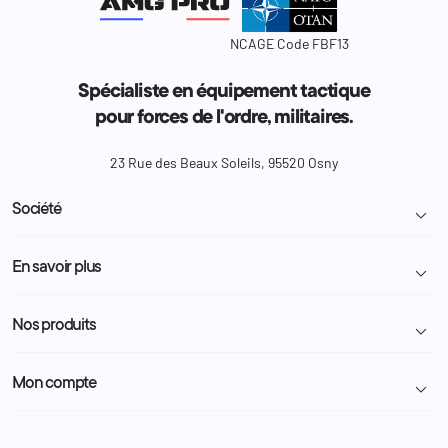
NCAGE Code FBF13
Spécialiste en équipement tactique
pour forces de l'ordre, militaires.
23 Rue des Beaux Soleils, 95520 Osny
Société

Livraison et retour colis
En savoir plus

Mentions légales
Conditions générales de vente
Programme Fidélité
Nos produits

Demande de devis
A propos
Politique de confidentialité
Particulier
Police Municipale | ASVP
Mon compte

Nous contacter
Administration
Administration Pénitentiaire
Revendeur
Militaire
Informations personnelles
Partenaires