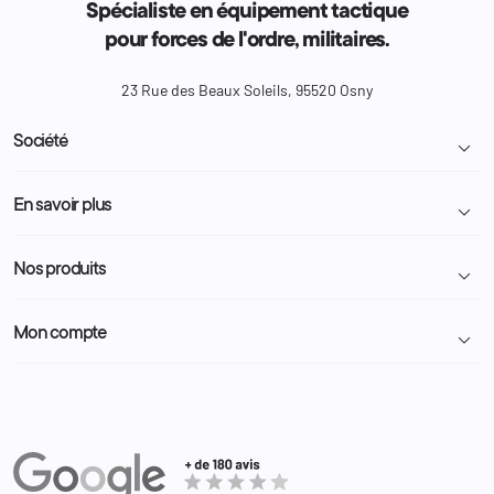
Spécialiste en équipement tactique
pour forces de l'ordre, militaires.
23 Rue des Beaux Soleils, 95520 Osny
Société

Livraison et retour colis
En savoir plus

Mentions légales
Conditions générales de vente
Programme Fidélité
Nos produits

Demande de devis
A propos
Politique de confidentialité
Particulier
Police Municipale | ASVP
Mon compte

Nous contacter
Administration
Administration Pénitentiaire
Revendeur
Militaire
Informations personnelles
Partenaires
Secours / Incendie
Commandes
Actualités
Administration
Avoirs
Equipements
Adresses
Bagagerie