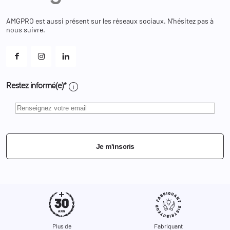
Bons de réduction
Chaussures
Changer votre mot de passe ?
AMGPRO est aussi présent sur les réseaux sociaux. N'hésitez pas à
Et les cookies ?
nous suivre.
Mes alertes
info
Restez informé(e)*
Je m'inscris
Plus de
Fabriquant