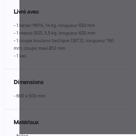
Livré avec
- 1 bélier MR14, 14 kg, longueur 550 mm
- 1 masse BS3, 5.5 kg, longueur 630 mm
- 1 coupe boulons tactique CBT12, longueur 760
mm, coupe maxi Ø12 mm
- 1 sac
Dimensions
- 600 x 500 mm
Matériaux
- Nylon